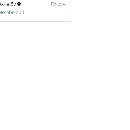
lo75580
Follow
580
Members (1)