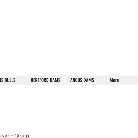
S STUD
US BULLS
HEREFORD DAMS
ANGUS DAMS
More
search Group