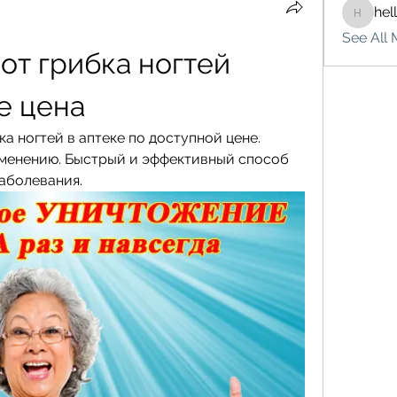
hel
hello75
See All 
т грибка ногтей 
е цена
а ногтей в аптеке по доступной цене. 
менению. Быстрый и эффективный способ 
заболевания.