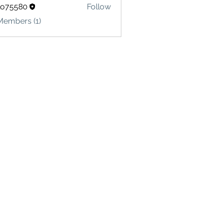
lo75580
Follow
580
Members (1)