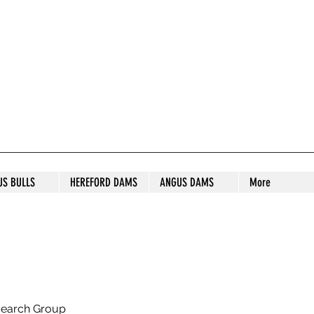
S STUD
US BULLS
HEREFORD DAMS
ANGUS DAMS
More
search Group