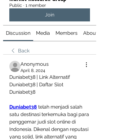
Public
·
1 member
Join
Discussion
Media
Members
About
Back
Anonymous
April 8, 2024
Duniabet38 | Link Alternatif 
Duniabet38 | Daftar Slot 
Duniabet38
Duniabet38
 telah menjadi salah 
satu destinasi terkemuka bagi para 
penggemar judi slot online di 
Indonesia. Dikenal dengan reputasi 
yang solid, link alternatif yang 