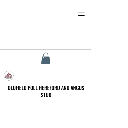
OLDFIELD POLL HEREFORD AND ANGUS
STUD