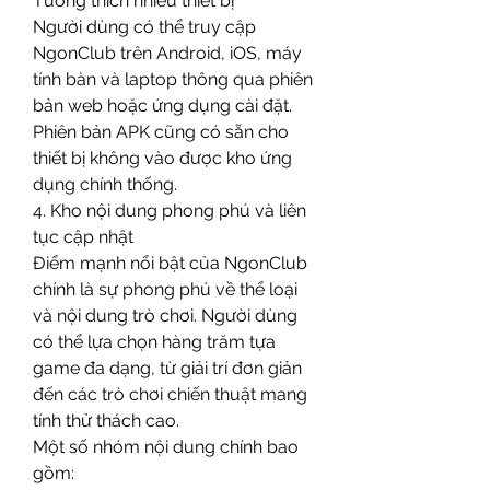
Tương thích nhiều thiết bị
Người dùng có thể truy cập 
NgonClub trên Android, iOS, máy 
tính bàn và laptop thông qua phiên 
bản web hoặc ứng dụng cài đặt. 
Phiên bản APK cũng có sẵn cho 
thiết bị không vào được kho ứng 
dụng chính thống.
4. Kho nội dung phong phú và liên 
tục cập nhật
Điểm mạnh nổi bật của NgonClub 
chính là sự phong phú về thể loại 
và nội dung trò chơi. Người dùng 
có thể lựa chọn hàng trăm tựa 
game đa dạng, từ giải trí đơn giản 
đến các trò chơi chiến thuật mang 
tính thử thách cao.
Một số nhóm nội dung chính bao 
gồm: