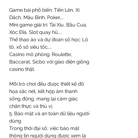
Game bài phổ biến: Tiến Lên, Xì 
Dách, Mậu Binh, Poker,...
Mini game giải trí: Tài Xỉu, Bầu Cua, 
Xóc Đĩa, Slot quay hũ,...
Thể thao ảo và dự đoán số học: Lô 
tô, xổ số siêu tốc,...
Casino mô phỏng: Roulette, 
Baccarat, Sicbo với giao diện giống 
casino thật.
Mỗi trò chơi đều được thiết kế đồ 
họa sắc nét, kết hợp âm thanh 
sống động, mang lại cảm giác 
chân thực và thú vị.
5. Bảo mật và an toàn dữ liệu người 
dùng
Trong thời đại số, việc bảo mật 
thông tin người dùng được xem là 