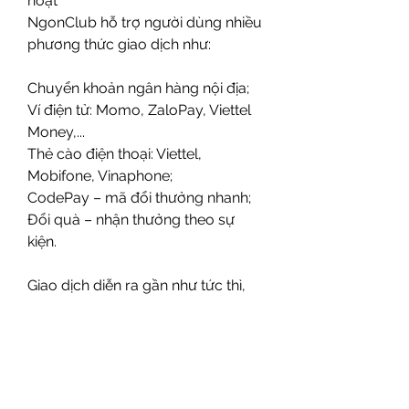
hoạt
NgonClub hỗ trợ người dùng nhiều 
phương thức giao dịch như:
Chuyển khoản ngân hàng nội địa;
Ví điện tử: Momo, ZaloPay, Viettel 
Money,...
Thẻ cào điện thoại: Viettel, 
Mobifone, Vinaphone;
CodePay – mã đổi thưởng nhanh;
Đổi quà – nhận thưởng theo sự 
kiện.
Giao dịch diễn ra gần như tức thì, 
đội ngũ kỹ thuật xử lý lỗi giao dịch 
24/7. Toàn bộ quá trình đều được 
tự động hóa, giúp tiết kiệm thời 
gian cho người chơi.