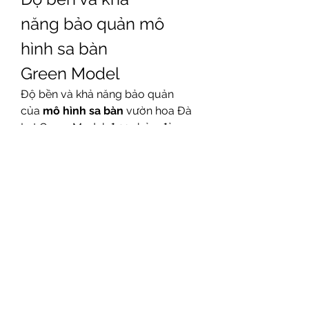
năng bảo quản mô 
hình sa bàn 
Green Model
Độ bền và khả năng bảo quản 
của 
mô hình sa bàn
 vườn hoa Đà 
Lạt Green Model được bảo đảm 
bởi việc sử dụng các vật liệu chất 
lượng cao và quy trình sản xuất 
nghiêm ngặt. Mô hình có khả năng 
chống lại các tác động môi trường 
như ẩm mốc, phai màu hay biến 
dạng theo thời gian khi được 
bảo quản đúng cách. Green 
Model cũng cung cấp hướng dẫn 
chi tiết về bảo dưỡng và vệ sinh 
mô hình, giúp người dùng duy 