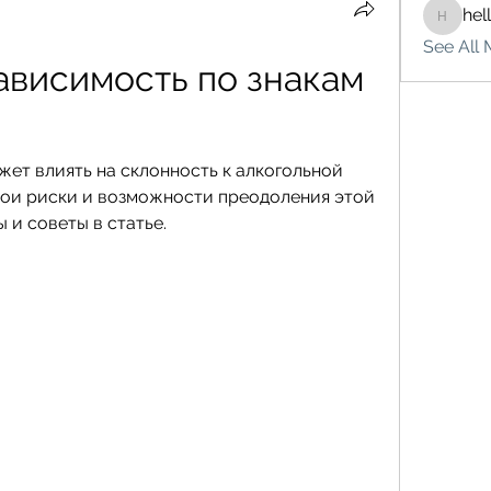
hel
hello75
See All 
ависимость по знакам 
жет влиять на склонность к алкогольной 
ои риски и возможности преодоления этой 
 и советы в статье.