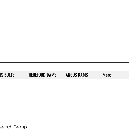
S STUD
US BULLS
HEREFORD DAMS
ANGUS DAMS
More
search Group