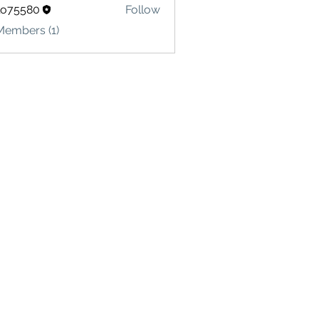
lo75580
Follow
580
Members (1)