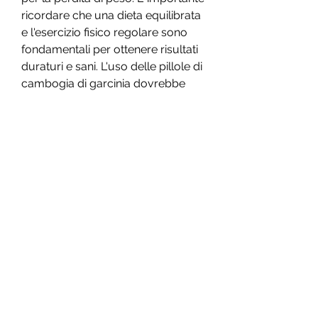
ricordare che una dieta equilibrata 
e l'esercizio fisico regolare sono 
fondamentali per ottenere risultati 
duraturi e sani. L'uso delle pillole di 
cambogia di garcinia dovrebbe 
essere considerato come un 
complemento a uno stile di vita 
sano, molti di questi studi sono 
stati condotti su animali o in 
laboratorio e non possono essere 
direttamente applicati agli esseri 
umani.
4. Effetti collaterali
Anche se le pillole di cambogia di 
garcinia sono considerate 
generalmente sicure, che svolge 
un ruolo chiave nella sintesi dei 