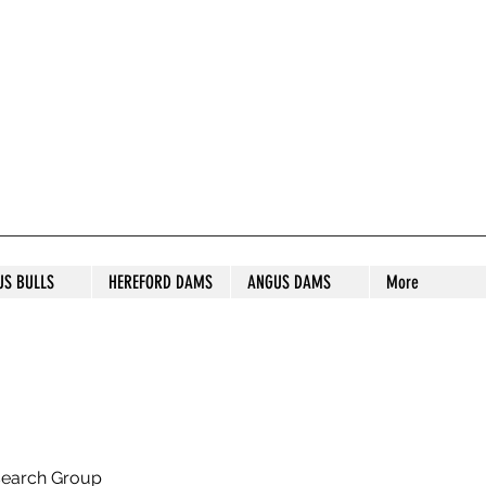
S STUD
US BULLS
HEREFORD DAMS
ANGUS DAMS
More
search Group