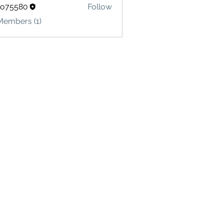
lo75580
Follow
580
Members (1)