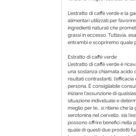
L'estratto di caffè verde e la 
alimentari utilizzati per favori
ingredienti naturali che promet
grassi in eccesso. Tuttavia, esa
entrambi e scopriremo quale po
Estratto di caffè verde
L'estratto di caffè verde è ricav
una sostanza chiamata acido cl
risultati contrastanti, l'efficaci
persona. È consigliabile consul
iniziare l'assunzione di qualsia
situazione individuale e deter
meglio per te., si ritiene che l
serotonina nel cervello, sia l'e
possono offrire benefici nella p
quale di questi due prodotti funz