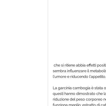
 che si ritiene abbia effetti positivi sulla perdita di peso. L'acido clorogenico 
sembra influenzare il metaboli
l'umore e riducendo l'appetito.
La garcinia cambogia è stata ogg
questi hanno dimostrato che l
riduzione del peso corporeo ne
funziona meglio: estratto di c