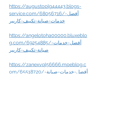
https://augustoplg44443.blogs-
service.com/68056716/أفضل-
خدمات-صيانة-تكييف-كاريير
https://angelotoha00000.bluxeblo
g.com/69254885/أفضل-خدمات-
صيانة-تكييف-كاريير
https://zanexvql56666.mpeblog.c
om/65518720/أفضل-خدمات-صيانة-
تكييف-كاريير
https://donovanmjey00099.article
sblogger.com/59470722/أفضل-
خدمات-صيانة-تكييف-كاريير
https://gitlab.aicrowd.com/-/snip
pets/352102