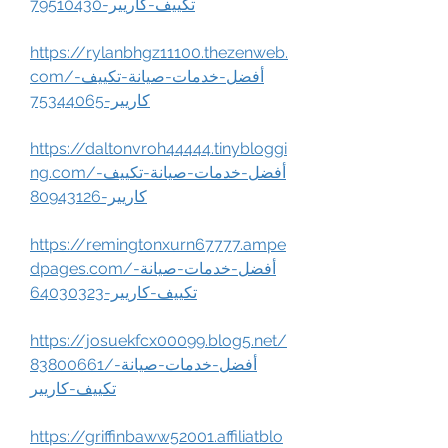
تكييف-كاريير-79510430
https://rylanbhgz11100.thezenweb.
com/أفضل-خدمات-صيانة-تكييف-
كاريير-75344065
https://daltonvroh44444.tinybloggi
ng.com/أفضل-خدمات-صيانة-تكييف-
كاريير-80943126
https://remingtonxurn67777.ampe
dpages.com/أفضل-خدمات-صيانة-
تكييف-كاريير-64030323
https://josuekfcx00099.blog5.net/
83800661/أفضل-خدمات-صيانة-
تكييف-كاريير
https://griffinbaww52001.affiliatblo