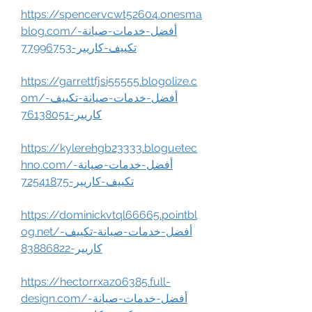
https://spencervcwt52604.onesma
blog.com/أفضل-خدمات-صيانة-
تكييف-كاريير-77996753
https://garrettfjsi55555.blogolize.c
om/أفضل-خدمات-صيانة-تكييف-
كاريير-76138051
https://kylerehgb23333.bloguetec
hno.com/أفضل-خدمات-صيانة-
تكييف-كاريير-72541875
https://dominickvtql66665.pointbl
og.net/أفضل-خدمات-صيانة-تكييف-
كاريير-83886822
https://hectorrxaz06385.full-
design.com/أفضل-خدمات-صيانة-