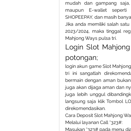
mudah dan gampang saja, 
maupun E-wallet seperti
SHOPEEPAY, dan masih banyak 
Jika anda memiliki salah satu
2023/2024, maka tinggal regis
Mahjong Ways pulsa tri.
Login Slot Mahjong
potongan;
login akun game Slot Mahjong 
tri ini sangatlah direkomen
bermain dengan aman bukan h
juga akan dijaga aman dan ny
juga lebih unggul dibandingk
langsung saja klik Tombol L
direkomendasikan.
Cara Deposit Slot Mahjong Way
Melalui layanan Call *323#:
Masukan *323# pada menu dia