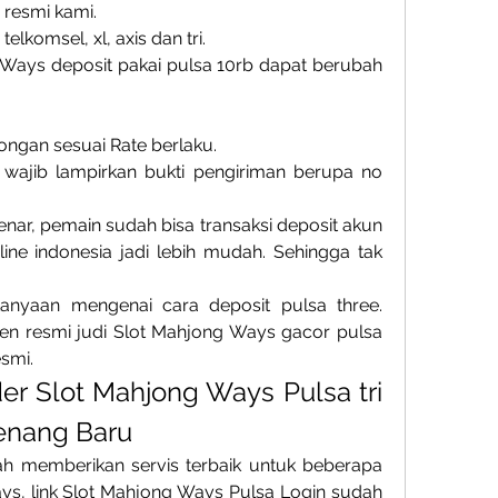
 resmi kami.
lkomsel, xl, axis dan tri.
 Ways deposit pakai pulsa 10rb dapat berubah 
ongan sesuai Rate berlaku.
wajib lampirkan bukti pengiriman berupa no 
nar, pemain sudah bisa transaksi deposit akun 
e indonesia jadi lebih mudah. Sehingga tak 
tanyaan mengenai cara deposit pulsa three. 
n resmi judi Slot Mahjong Ways gacor pulsa 
esmi.
r Slot Mahjong Ways Pulsa tri 
enang Baru
h memberikan servis terbaik untuk beberapa 
s, link Slot Mahjong Ways Pulsa Login sudah 