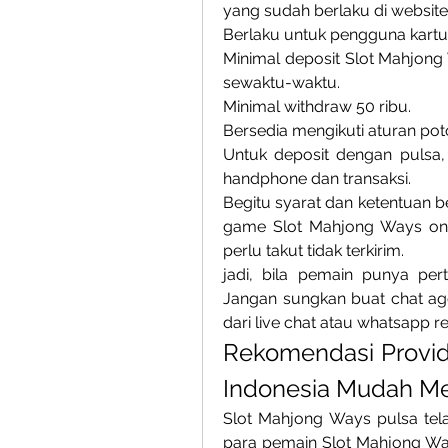
yang sudah berlaku di website
Berlaku untuk pengguna kartu te
Minimal deposit Slot Mahjong
sewaktu-waktu.
Minimal withdraw 50 ribu.
Bersedia mengikuti aturan pot
Untuk deposit dengan pulsa, 
handphone dan transaksi.
Begitu syarat dan ketentuan be
game Slot Mahjong Ways onlin
perlu takut tidak terkirim.
jadi, bila pemain punya per
Jangan sungkan buat chat age
dari live chat atau whatsapp r
Rekomendasi Provide
Indonesia Mudah M
Slot Mahjong Ways pulsa tela
para pemain Slot Mahjong Way