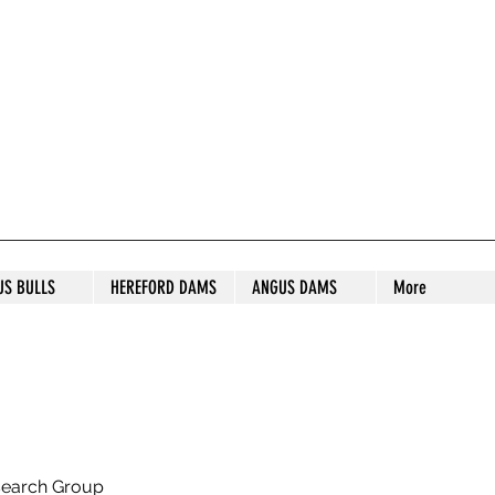
S STUD
US BULLS
HEREFORD DAMS
ANGUS DAMS
More
search Group