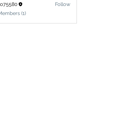
lo75580
Follow
580
Members (1)