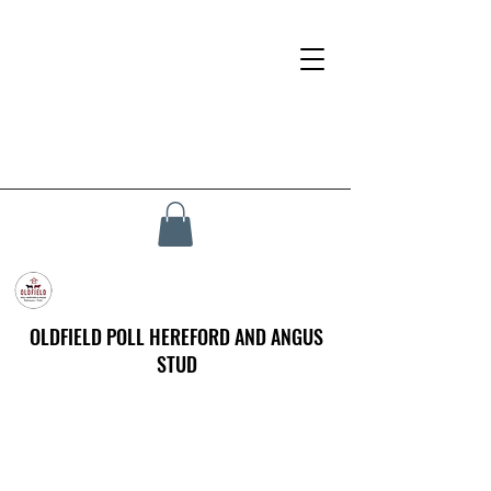
OLDFIELD POLL HEREFORD AND ANGUS
STUD