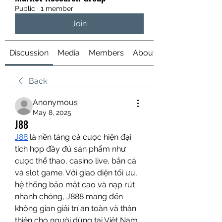
Public
·
1 member
Join
Discussion
Media
Members
About
Back
Anonymous
May 8, 2025
J88
J88
 là nền tảng cá cược hiện đại 
tích hợp đầy đủ sản phẩm như 
cược thể thao, casino live, bắn cá 
và slot game. Với giao diện tối ưu, 
hệ thống bảo mật cao và nạp rút 
nhanh chóng, J888 mang đến 
không gian giải trí an toàn và thân 
thiện cho người dùng tại Việt Nam.