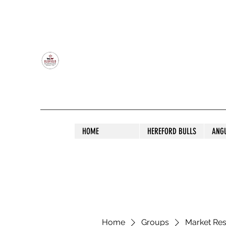
OLDFIELD POLL HEREFORD AND ANGU
HOME
HEREFORD BULLS
ANG
Home
Groups
Market Re