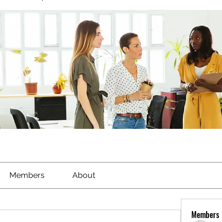
Members
About
Members