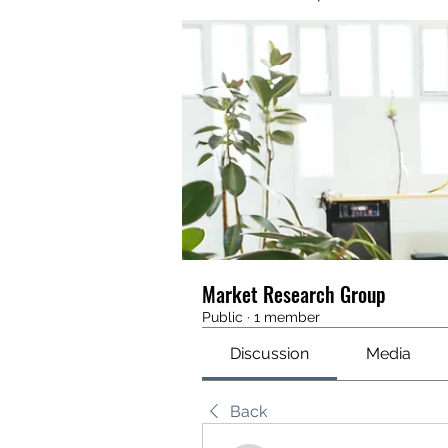
Market Research Group
Public
·
1 member
Discussion
Media
Back