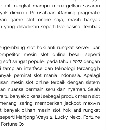
ne anti rungkat mampu menargetkan sasaran 
ak diminati. Perusahaan iGaming pragmatic 
kan game slot online saja, masih banyak 
n yang dihadirkan seperti live casino, tembak 
gembang slot hoki anti rungkat server luar 
etitor mesin slot online besar seperti 
g soft sangat populer pada tahun 2022 dengan 
 tampilan interface dan teknologi tercanggih 
yak peminat slot mania Indonesia. Apalagi 
san mesin slot online terbaik dengan sistem 
kan nuansa bermain seru dan nyaman. Salah 
aitu banyak dikenal sebagai produk mesin slot 
menang sering memberikan jackpot maxwin 
banyak pilihan mesin slot hoki anti rungkat 
seperti Mahjong Ways 2, Lucky Neko, Fortune 
 Fortune Ox.