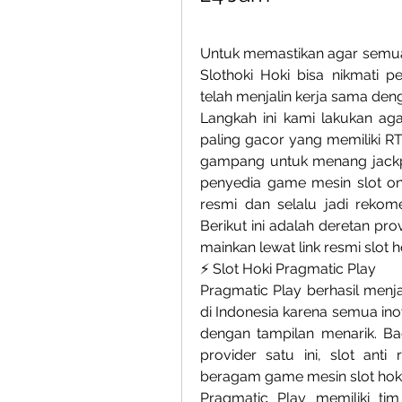
Untuk memastikan agar semua
Slothoki Hoki bisa nikmati p
telah menjalin kerja sama deng
Langkah ini kami lakukan aga
paling gacor yang memiliki RT
gampang untuk menang jackpo
penyedia game mesin slot onli
resmi dan selalu jadi rekome
Berikut ini adalah deretan pro
mainkan lewat link resmi slot h
⚡ Slot Hoki Pragmatic Play
Pragmatic Play berhasil menjad
di Indonesia karena semua in
dengan tampilan menarik. Bag
provider satu ini, slot anti
beragam game mesin slot hoki t
Pragmatic Play memiliki ti