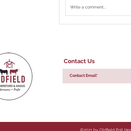
Write a comment...
Contact Us
©2021 by Oldfield Poll He