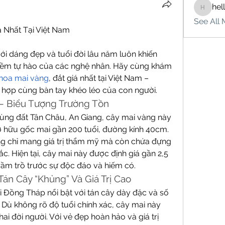
hel
hello75
See All 
 Nhất Tại Việt Nam
i dáng đẹp và tuổi đời lâu năm luôn khiến 
niềm tự hào của các nghệ nhân. Hãy cùng khám 
hoa mai vàng
, đắt giá nhất tại Việt Nam – 
t hợp cùng bàn tay khéo léo của con người.
 – Biểu Tượng Trường Tồn
ng đất Tân Châu, An Giang, cây mai vàng này 
ở hữu gốc mai gần 200 tuổi, đường kính 40cm. 
ông chỉ mang giá trị thẩm mỹ mà còn chứa đựng 
sắc. Hiện tại, cây mai này được định giá gần 2,5 
trầm trồ trước sự độc đáo và hiếm có.
án Cây “Khủng” Và Giá Trị Cao
 Đồng Tháp nổi bật với tán cây dày đặc và số 
Dù không rõ độ tuổi chính xác, cây mai này 
hai đời người. Với vẻ đẹp hoàn hảo và giá trị 