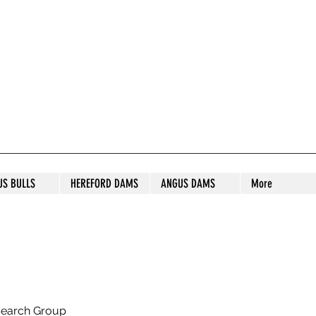
S STUD
US BULLS
HEREFORD DAMS
ANGUS DAMS
More
search Group