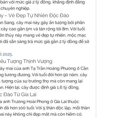
bán với mức giá 2 tỷ đồng, khẳng định đẳng 
 chuyên nghiệp.
ủy – Vẻ Đẹp Tự Nhiên Độc Đáo
n Sang, cây mai này gây ấn tượng bởi phần 
ây cao gần 5m và tán rộng tới 8m. Với tuổi 
ên thủy này mang vẻ đẹp tự nhiên, mộc mạc 
i đã sẵn sàng trả mức giá gần 2 tỷ đồng để sở 
ẻ 2025
.
Biểu Tượng Thịnh Vượng
ây mai của anh Tạ Trần Hoàng Phương ở Cần 
ng tương đương. Với tuổi đời hơn 90 năm, cây 
u tượng của sự trường thọ mà còn mang lại 
 Hiện tại, cây được định giá 1,6 tỷ đồng.
c Đáo Từ Gia Lai
a anh Trương Hoài Phong ở Gia Lai thuộc 
 đã hơn 100 tuổi. Với 5 thân độc lập, mỗi thân 
ai này không chỉ đẹp mắt mà còn hiếm có. 