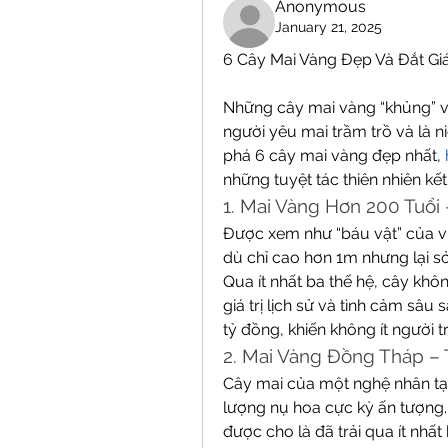
Anonymous
January 21, 2025
6 Cây Mai Vàng Đẹp Và Đắt Giá
Những cây mai vàng “khủng” vớ
người yêu mai trầm trồ và là 
phá 6 cây mai vàng đẹp nhất, 
những tuyệt tác thiên nhiên kế
1. Mai Vàng Hơn 200 Tuổi
Được xem như “báu vật” của vù
dù chỉ cao hơn 1m nhưng lại s
Qua ít nhất ba thế hệ, cây kh
giá trị lịch sử và tình cảm sâu 
tỷ đồng, khiến không ít người 
2. Mai Vàng Đồng Tháp – T
Cây mai của một nghệ nhân tại
lượng nụ hoa cực kỳ ấn tượng. 
được cho là đã trải qua ít nhất 