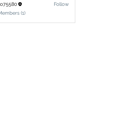
lo75580
Follow
580
Members (1)