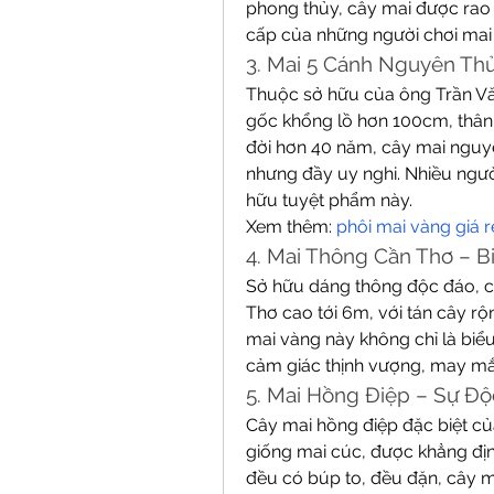
phong thủy, cây mai được rao 
cấp của những người chơi mai
3. Mai 5 Cánh Nguyên Th
Thuộc sở hữu của ông Trần Vă
gốc khổng lồ hơn 100cm, thân c
đời hơn 40 năm, cây mai nguy
nhưng đầy uy nghi. Nhiều ngườ
hữu tuyệt phẩm này.
Xem thêm: 
phôi mai vàng giá r
4. Mai Thông Cần Thơ – 
Sở hữu dáng thông độc đáo, c
Thơ cao tới 6m, với tán cây rộ
mai vàng này không chỉ là biể
cảm giác thịnh vượng, may mắn.
5. Mai Hồng Điệp – Sự Độ
Cây mai hồng điệp đặc biệt củ
giống mai cúc, được khẳng định
đều có búp to, đều đặn, cây m