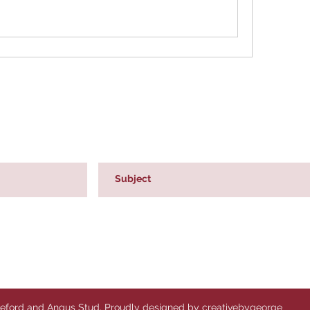
reford and Angus Stud. Proudly designed by creativebygeorge