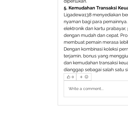
diperlukan.
5. Kemudahan Transaksi Keu
Ligadewa138 menyediakan be
nyaman bagi para pemainnya. D
elektronik dan kartu prabayar
dengan mudah dan cepat. Prose
membuat pemain merasa lebih
Dengan kombinasi koleksi per
terjamin, bonus yang menggiur
dan kemudahan transaksi keua
dianggap sebagai salah satu situ
0
Write a comment...