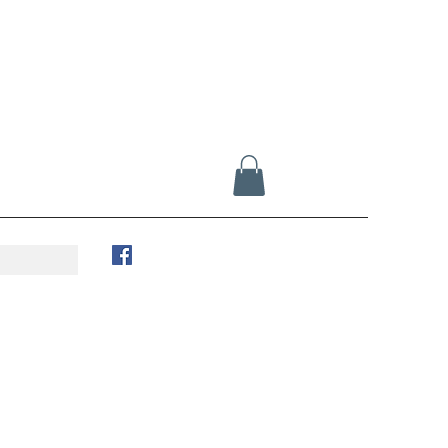
Get In Touch