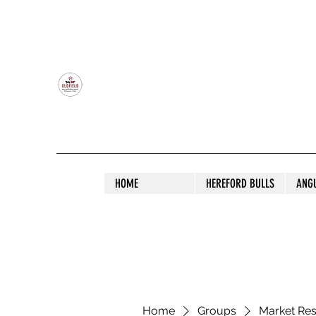
OLDFIELD POLL HEREFORD AND ANGU
HOME
HEREFORD BULLS
ANG
Home
Groups
Market Re