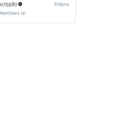
lo75580
Follow
580
Members (1)