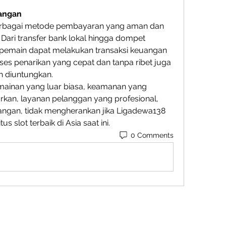
angan
rbagai metode pembayaran yang aman dan 
ari transfer bank lokal hingga dompet 
, pemain dapat melakukan transaksi keuangan 
s penarikan yang cepat dan tanpa ribet juga 
 diuntungkan.
mainan yang luar biasa, keamanan yang 
kan, layanan pelanggan yang profesional, 
ngan, tidak mengherankan jika Ligadewa138 
s slot terbaik di Asia saat ini.
0 Comments