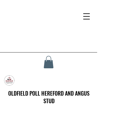
OLDFIELD POLL HEREFORD AND ANGUS
STUD