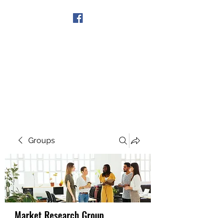
Get In Touch
Groups
Market Research Group