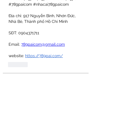
#789paicom #nhacai789paicom
Địa chỉ: 917 Nguyễn Bình, Nhơn Đức, 
Nhà Bè, Thành phố Hồ Chí Minh
SĐT: 0904371711
Email: 
789paicom@gmail.com
website: 
https://789pai.com/
Like
About
Welcome to the group! You can
connect with other members, ge
...
Read more
Members
hello75580
Follow