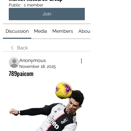
Public
·
1 member
Join
Discussion
Media
Members
About
Back
Anonymous
November 18, 2025
789paicom