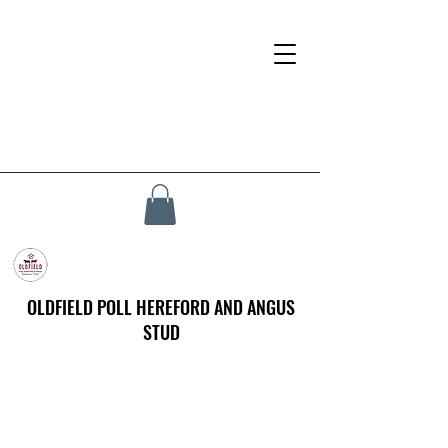
OLDFIELD POLL HEREFORD AND ANGUS
STUD