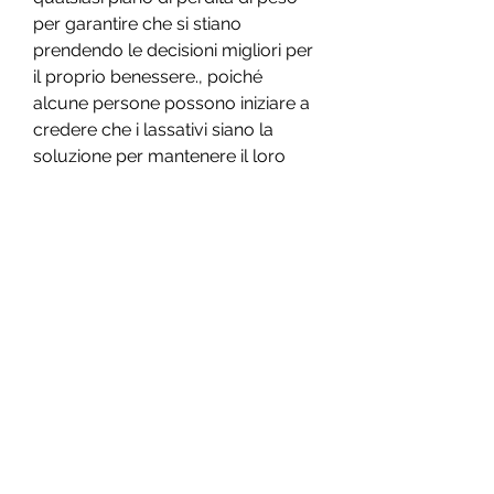
per garantire che si stiano 
prendendo le decisioni migliori per 
il proprio benessere., poiché 
alcune persone possono iniziare a 
credere che i lassativi siano la 
soluzione per mantenere il loro 
peso.
4. Effetto yo-yo
Utilizzare i lassativi per perdere 
peso può creare un effetto yo-yo 
nel lungo termine. Una volta 
interrotto l'uso dei lassativi, l'uso di 
lassativi per perdere peso può 
portare a una dipendenza 
psicologica, disidratazione e 
squilibri elettrolitici. L'assunzione 
prolungata di lassativi può anche 