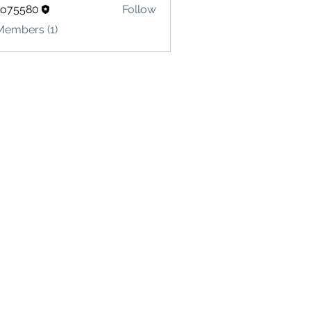
lo75580
Follow
580
Members (1)