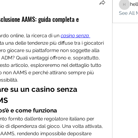
hel
hello75
See All 
esclusione AAMS: guida completa e
do online, la ricerca di un 
casino senza 
ta una delle tendenze più diffuse tra i giocatori 
vero giocare su piattaforme non soggette alla 
DM? Quali vantaggi offrono e, soprattutto, 
sto articolo, esploreremo nel dettaglio tutto 
no non AAMS e perché attirano sempre più 
ssibilità.
are su un casino senza 
MS
s’è e come funziona
o fornito dall’ente regolatore italiano per 
io di dipendenza dal gioco. Una volta attivata, 
iti AAMS, rendendo impossibile depositare 