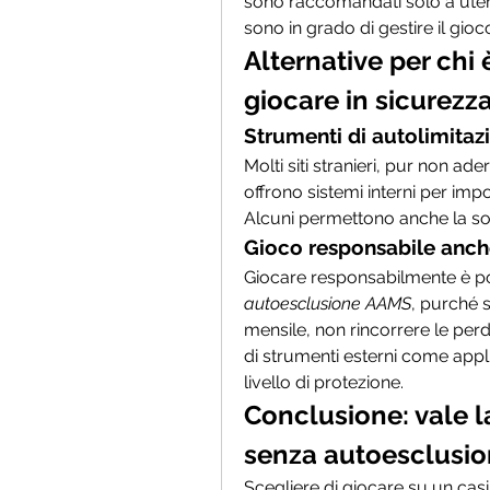
sono raccomandati solo a utenti
sono in grado di gestire il gi
Alternative per chi
giocare in sicurezz
Strumenti di autolimita
Molti siti stranieri, pur non a
offrono sistemi interni per impost
Alcuni permettono anche la s
Gioco responsabile anc
Giocare responsabilmente è po
autoesclusione AAMS
, purché s
mensile, non rincorrere le perdit
di strumenti esterni come appli
livello di protezione.
Conclusione: vale l
senza autoesclusi
Scegliere di giocare su un ca