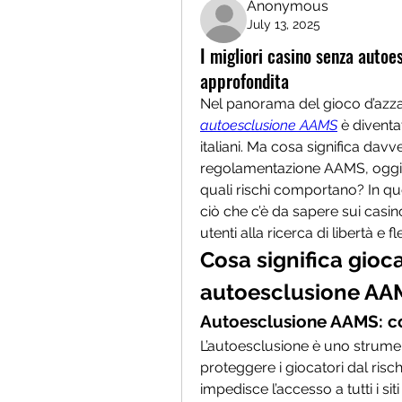
Anonymous
July 13, 2025
I migliori casino senza auto
approfondita
Nel panorama del gioco d’azzar
autoesclusione AAMS
 è diventa
italiani. Ma cosa significa dav
regolamentazione AAMS, oggi A
quali rischi comportano? In que
ciò che c’è da sapere sui casi
utenti alla ricerca di libertà e fle
Cosa significa gioc
autoesclusione AA
Autoesclusione AAMS: co
L’autoesclusione è uno strument
proteggere i giocatori dal risch
impedisce l’accesso a tutti i s