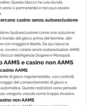
online. Questo blocco ha una durata 
, un anno o permanente) e non può essere 
.
cercano casino senza autoesclusione 
 vedono l’autoesclusione come una soluzione. 
l mondo del gioco prima del termine, altri 
e con maggiore libertà. Da qui nasce la 
ve, ovvero i 
casino senza autoesclusione AAMS
, 
di blocco dell’Agenzia Dogane e Monopoli.
ino AAMS e casino non AAMS
ei casino AAMS
nte di gioco regolamentato, con controlli 
itoraggio del comportamento di gioco e 
automatica. Queste restrizioni sono pensate 
pesso vengono vissute come troppo invasive.
i casino non AAMS