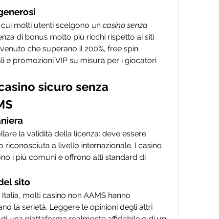
generosi
 cui molti utenti scelgono un 
casino senza 
enza di bonus molto più ricchi rispetto ai siti 
venuto che superano il 200%, free spin 
li e promozioni VIP su misura per i giocatori 
asino sicuro senza 
MS
aniera
are la validità della licenza: deve essere 
o riconosciuta a livello internazionale. I casino 
 i più comuni e offrono alti standard di 
del sito
 Italia, molti casino non AAMS hanno 
o la serietà. Leggere le opinioni degli altri 
a di una piattaforma realmente affidabile o di un 