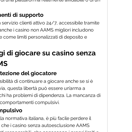
menti di supporto
ervizio clienti attivo 24/7, accessibile tramite 
, anche i casino non AAMS migliori includono 
 come limiti personalizzati di deposito e 
i di giocare su casino senza 
MS
otezione del giocatore
sibilità di continuare a giocare anche se si è 
avia, questa libertà può essere un’arma a 
 chi ha problemi di dipendenza. La mancanza di 
re comportamenti compulsivi.
ompulsivo
la normativa italiana, è più facile perdere il 
o che i casino senza autoesclusione AAMS 