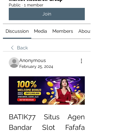
Public
·
1 member
Join
Discussion
Media
Members
About
Back
Anonymous
February 25, 2024
BATIK77 Situs Agen 
Bandar Slot Fafafa 