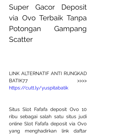
Super Gacor Deposit 
via Ovo Terbaik Tanpa 
Potongan Gampang 
Scatter
LINK ALTERNATIF ANTI RUNGKAD  
BATIK77 >>>> 
https://cutt.ly/yuspitabatik
Situs Slot Fafafa deposit Ovo 10 
ribu sebagai salah satu situs judi 
online Slot Fafafa deposit via Ovo 
yang menghadirkan link daftar 