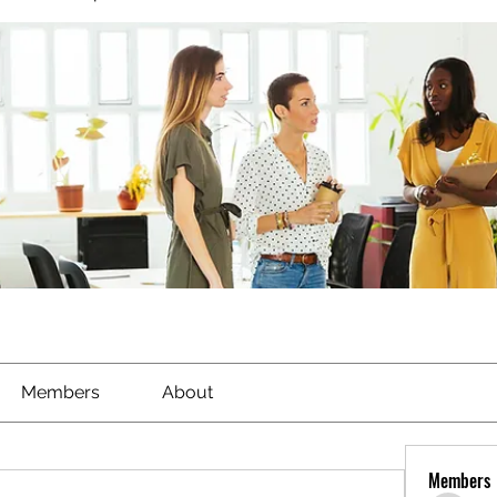
Members
About
Members