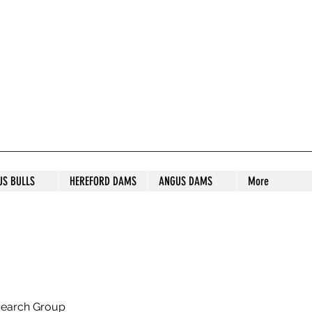
S STUD
US BULLS
HEREFORD DAMS
ANGUS DAMS
More
search Group