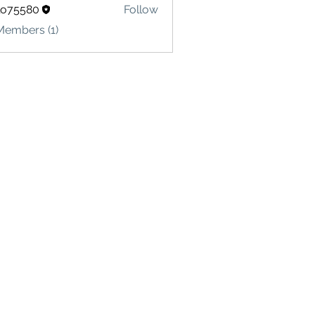
lo75580
Follow
580
Members (1)