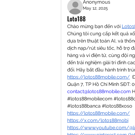
Anonymous
May 12, 2025
Loto188
Chào mừng bạn đến với 
Loto1
Chúng tôi cung cấp kết quả xổ 
dựa trên thuật toán AI, và thốn
dịch nạp/rút siêu tốc, hỗ trợ
hàng và ví điện tử, cùng đội 
đến trải nghiệm giải trí đỉnh c
https://loto188mobile.com/
  
contact@loto188mobile.com
 
#loto188mobilecom #loto188c
#loto188banca #loto188xoso
https://loto188mobile.com/
https://x.com/loto188mobi
https://www.youtube.com/@
https://www.pinterest.com/l