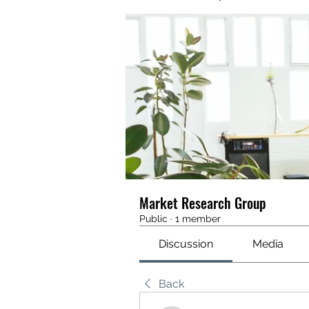
Market Research Group
Public
·
1 member
Discussion
Media
Back