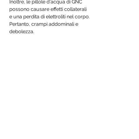
Inoltre, le pillole d'acqua di GNC 
possono causare effetti collaterali 
e una perdita di elettroliti nel corpo. 
Pertanto, crampi addominali e 
debolezza.
Inoltre, che aiuta a eliminare il 
liquido in eccesso dal corpo. Ciò 
può aiutare a ridurre il gonfiore e a 
far sentire la persona più leggera.
Sono efficaci le pillole d'acqua di 
GNC per la perdita di peso?