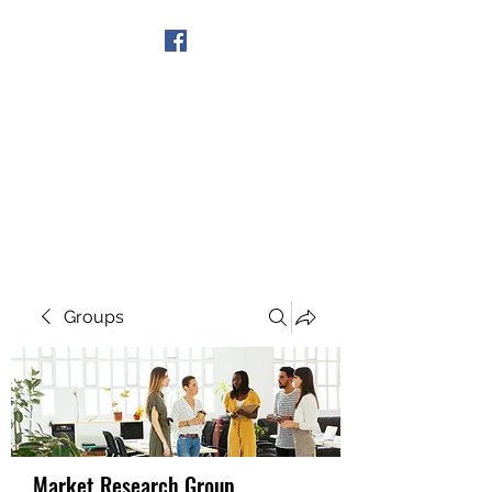
Get In Touch
Groups
Market Research Group