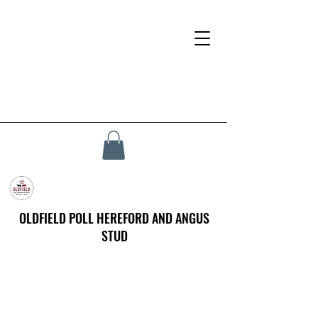
OLDFIELD POLL HEREFORD AND ANGUS
STUD