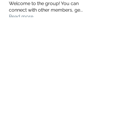
Welcome to the group! You can
connect with other members, ge
...
Read more
Members
hello75580
Follow
hello75580
See All Members (1)