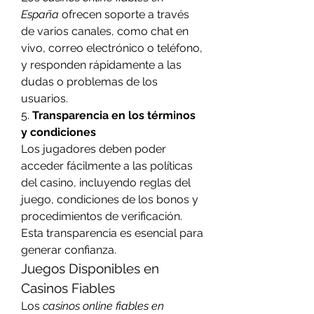
España
 ofrecen soporte a través 
de varios canales, como chat en 
vivo, correo electrónico o teléfono, 
y responden rápidamente a las 
dudas o problemas de los 
usuarios.
5. 
Transparencia en los términos 
y condiciones
Los jugadores deben poder 
acceder fácilmente a las políticas 
del casino, incluyendo reglas del 
juego, condiciones de los bonos y 
procedimientos de verificación. 
Esta transparencia es esencial para 
generar confianza.
Juegos Disponibles en 
Casinos Fiables
Los 
casinos online fiables en 