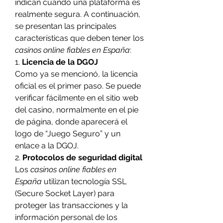
indican cuándo una plataforma es 
realmente segura. A continuación, 
se presentan las principales 
características que deben tener los 
casinos online fiables en España
:
1. 
Licencia de la DGOJ
Como ya se mencionó, la licencia 
oficial es el primer paso. Se puede 
verificar fácilmente en el sitio web 
del casino, normalmente en el pie 
de página, donde aparecerá el 
logo de “Juego Seguro” y un 
enlace a la DGOJ.
2. 
Protocolos de seguridad digital
Los 
casinos online fiables en 
España
 utilizan tecnología SSL 
(Secure Socket Layer) para 
proteger las transacciones y la 
información personal de los 