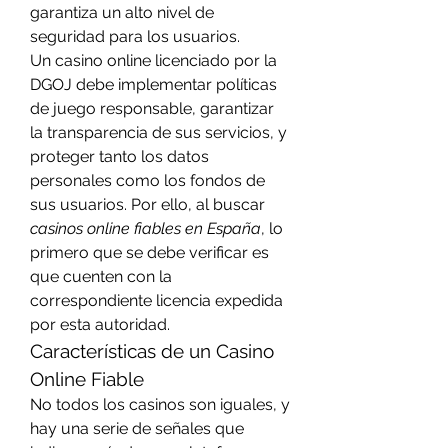
garantiza un alto nivel de 
seguridad para los usuarios.
Un casino online licenciado por la 
DGOJ debe implementar políticas 
de juego responsable, garantizar 
la transparencia de sus servicios, y 
proteger tanto los datos 
personales como los fondos de 
sus usuarios. Por ello, al buscar 
casinos online fiables en España
, lo 
primero que se debe verificar es 
que cuenten con la 
correspondiente licencia expedida 
por esta autoridad.
Características de un Casino 
Online Fiable
No todos los casinos son iguales, y 
hay una serie de señales que 