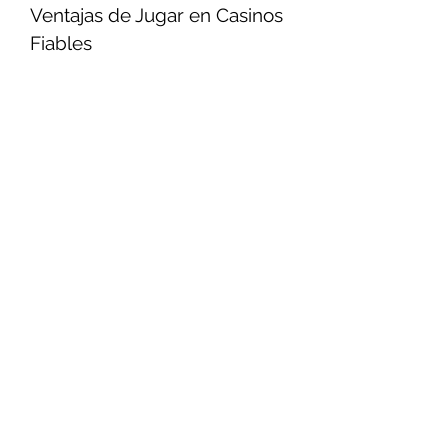
Ventajas de Jugar en Casinos 
Fiables
Jugar en 
casinos online fiables en 
España
 tiene múltiples ventajas 
que impactan directamente en la 
experiencia del usuario:
Seguridad financiera
: Tus 
depósitos y retiros están 
protegidos.
Privacidad garantizada
: Tus 
datos no serán compartidos 
con terceros sin tu 
consentimiento.
Juegos justos
: Algoritmos 
auditados que garantizan 
resultados aleatorios.
Soporte accesible
: Ayuda 
inmediata ante cualquier 