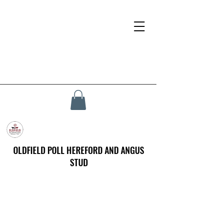
OLDFIELD POLL HEREFORD AND ANGUS
STUD