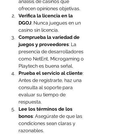
análisis de casinos que 
ofrecen opiniones objetivas.
Verifica la licencia en la 
DGOJ
: Nunca juegues en un 
casino sin licencia.
Comprueba la variedad de 
juegos y proveedores
: La 
presencia de desarrolladores 
como NetEnt, Microgaming o 
Playtech es buena señal.
Prueba el servicio al cliente
: 
Antes de registrarte, haz una 
consulta al soporte para 
evaluar su tiempo de 
respuesta.
Lee los términos de los 
bonos
: Asegúrate de que las 
condiciones sean claras y 
razonables.