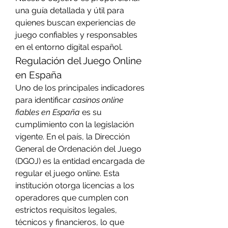
una guía detallada y útil para 
quienes buscan experiencias de 
juego confiables y responsables 
en el entorno digital español.
Regulación del Juego Online 
en España
Uno de los principales indicadores 
para identificar 
casinos online 
fiables en España
 es su 
cumplimiento con la legislación 
vigente. En el país, la Dirección 
General de Ordenación del Juego 
(DGOJ) es la entidad encargada de 
regular el juego online. Esta 
institución otorga licencias a los 
operadores que cumplen con 
estrictos requisitos legales, 
técnicos y financieros, lo que 