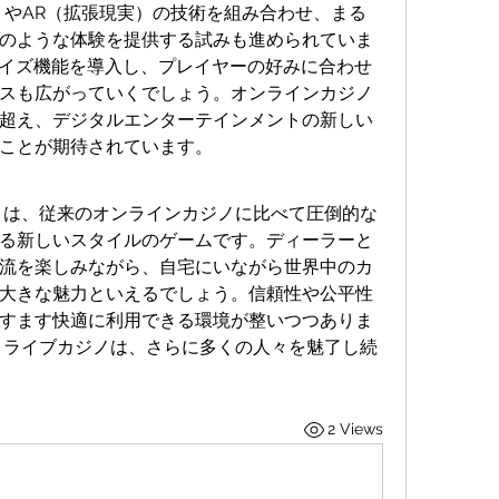
）やAR（拡張現実）の技術を組み合わせ、まる
のような体験を提供する試みも進められていま
ライズ機能を導入し、プレイヤーの好みに合わせ
スも広がっていくでしょう。オンラインカジノ 
超え、デジタルエンターテインメントの新しい
ことが期待されています。
ノは、従来のオンラインカジノに比べて圧倒的な
る新しいスタイルのゲームです。ディーラーと
流を楽しみながら、自宅にいながら世界中のカ
大きな魅力といえるでしょう。信頼性や公平性
すます快適に利用できる環境が整いつつありま
 ライブカジノは、さらに多くの人々を魅了し続
2 Views