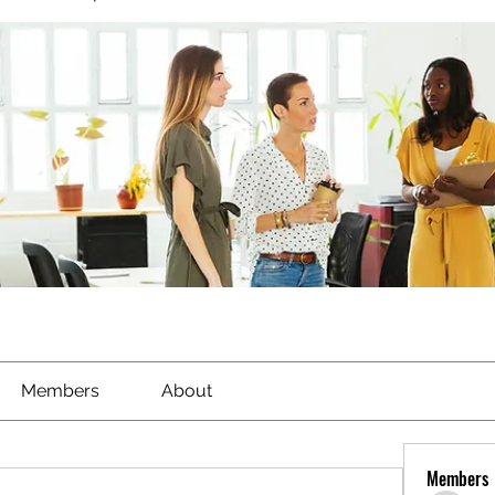
Members
About
Members