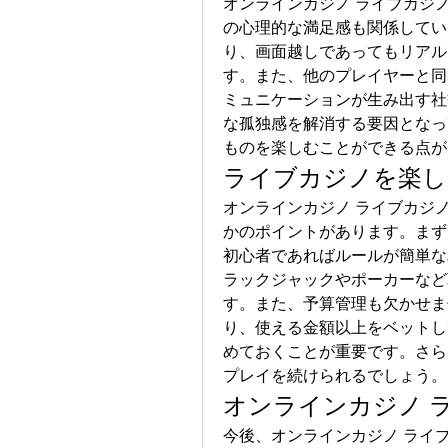
オンラインカジノ ライブカジ
の心理的な満足感も関係してい
り、画面越しであってもリアル
す。また、他のプレイヤーと同
ミュニケーションが生み出す社
な孤独感を解消する要因となっ
ものを楽しむことができる点が
ライブカジノを楽し
オンラインカジノ ライブカジ
かのポイントがあります。まず
初心者であればルールが簡単な
ラックジャックやポーカーなど
す。また、予算管理も欠かせま
り、使える金額以上をベットし
めておくことが重要です。さら
プレイを続けられるでしょう。
オンラインカジノ 
今後、オンラインカジノ ライ