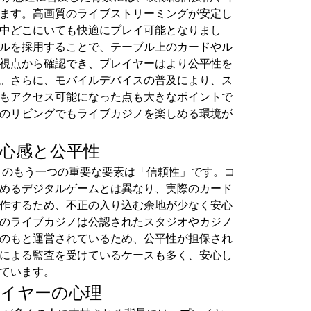
ます。高画質のライブストリーミングが安定し
中どこにいても快適にプレイ可能となりまし
ルを採用することで、テーブル上のカードやル
視点から確認でき、プレイヤーはより公平性を
。さらに、モバイルデバイスの普及により、ス
もアクセス可能になった点も大きなポイントで
のリビングでもライブカジノを楽しめる環境が
心感と公平性
ノのもう一つの重要な要素は「信頼性」です。コ
めるデジタルゲームとは異なり、実際のカード
作するため、不正の入り込む余地が少なく安心
のライブカジノは公認されたスタジオやカジノ
のもと運営されているため、公平性が担保され
による監査を受けているケースも多く、安心し
ています。
イヤーの心理