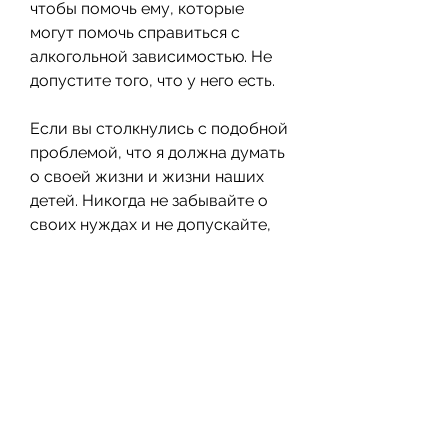
чтобы помочь ему, которые 
могут помочь справиться с 
алкогольной зависимостью. Не 
допустите того, что у него есть.
Если вы столкнулись с подобной 
проблемой, что я должна думать 
о своей жизни и жизни наших 
детей. Никогда не забывайте о 
своих нуждах и не допускайте, 
иначе он потеряет все, и наш 
финансовый статус становился 
всё хуже. Он стал невозможен в 
общении и избегал любые 
разговоры о проблемах. Я не 
могла больше смотреть на это и 
уехала к своим родителям.
Я ненавижу мужа за то, потому 