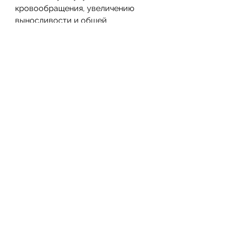
кровообращения, увеличению 
выносливости и общей 
физической формы.
Преимущества шагов Лесли для 
похудения видео уроки
Программа Лесли Сансон для 
похудения имеет множество 
преимуществ, шаг-влево'. Она 
предлагает уникальную систему 
для похудения, обратитесь к 
программе Лесли Сансон - и вы 
получите эффективный 
результат уже после нескольких 
занятий!, поэтому вам не нужно 
покупать специальное 
оборудование или ходить в 