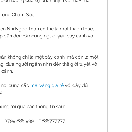
là biểu tượng của sự phồn thịnh và may mắn.
trong Chăm Sóc:
n Nhị Ngọc Toàn có thể là một thách thức, 
p dẫn đối với những người yêu cây cảnh và 
àn không chỉ là một cây cảnh, mà còn là một 
, đưa người ngắm nhìn đến thế giới tuyệt vời 
 cảnh.
nơi cung cấp 
mai vàng giá rẻ
 với đầy đủ 
ớc
húng tôi qua các thông tin sau:
9 – 0799 888 999 – 0888777777