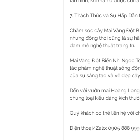
tâm linh, khi mà nó được coi 
7. Thách Thức và Sự Hấp Dẫn 
Chăm sóc cây Mai Vàng Đột Biế
nhưng đồng thời cũng là sự hấ
đam mê nghệ thuật trang trí.
Mai Vàng Đột Biến Nhị Ngọc To
tác phẩm nghệ thuật sống động
của sự sáng tạo và vẻ đẹp cây
Dến với vườn mai Hoàng Long 
chủng loại kiểu dáng kích thư
Quý khách có thể liên hệ với c
Điện thoại/Zalo: 0905 888 99