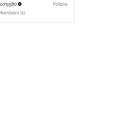
lo75580
Follow
580
Members (1)