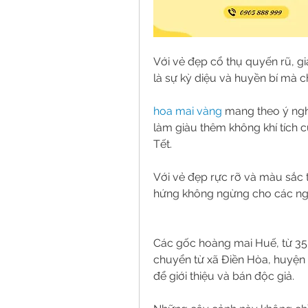
Với vẻ đẹp cổ thụ quyến rũ, giá
là sự kỳ diệu và huyền bí mà c
hoa mai vàng
 mang theo ý ngh
làm giàu thêm không khí tích 
Tết.
Với vẻ đẹp rực rỡ và màu sắc 
hứng không ngừng cho các nghệ
Các gốc hoàng mai Huế, từ 35 
chuyển từ xã Điền Hòa, huyện 
để giới thiệu và bán độc giả.