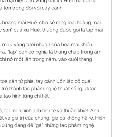
là đại diện cho vùng đất xứ Huế mà còn là 
 tôn trọng đối với cây cảnh.
hoàng mai Huế, chia sẻ rằng loại hoàng mai 
 sản” của xứ Huế, thường được gọi là lạp mai.
g, màu vàng tươi nhuận của hoa mai khiến 
ra, “lạp” còn có nghĩa là tháng chạp trong âm 
i chỉ nở một lần trong năm, vào cuối tháng 
toà cân tứ phía, tay cành uốn lắc cổ quái, 
trở thành tác phẩm nghệ thuật sống, được 
ạo hình từng chi tiết.
 tạo nên hình ảnh tinh tế và thuần khiết. Anh 
t và giá trị của chúng, giá cả không hề rẻ. Hiện 
n xứng đáng để “gả” những tác phẩm nghệ 