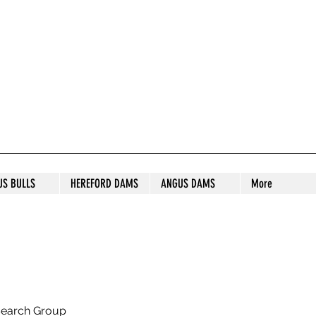
S STUD
US BULLS
HEREFORD DAMS
ANGUS DAMS
More
search Group