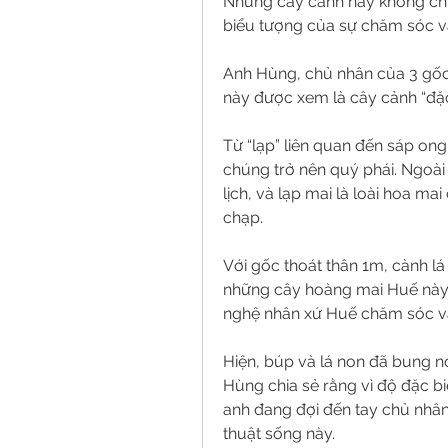
Những cây cảnh này không chỉ 
biểu tượng của sự chăm sóc và
Anh Hùng, chủ nhân của 3 gốc 
này được xem là cây cảnh “đặc
Từ “lạp” liên quan đến sáp on
chúng trở nên quý phái. Ngoài 
lịch, và lạp mai là loài hoa ma
chạp.
Với gốc thoát thân 1m, cành lá 
những cây hoàng mai Huế này 
nghệ nhân xứ Huế chăm sóc và t
Hiện, búp và lá non đã bung nở,
Hùng chia sẻ rằng vì độ đặc biệ
anh đang đợi đến tay chủ nhâ
thuật sống này.