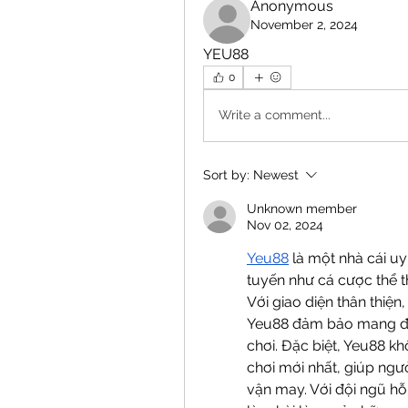
Anonymous
November 2, 2024
YEU88
0
Write a comment...
Sort by:
Newest
Unknown member
Nov 02, 2024
Yeu88
 là một nhà cái uy
tuyến như cá cược thể t
Với giao diện thân thiện
Yeu88 đảm bảo mang đến 
chơi. Đặc biệt, Yeu88 kh
chơi mới nhất, giúp ngườ
vận may. Với đội ngũ hỗ 