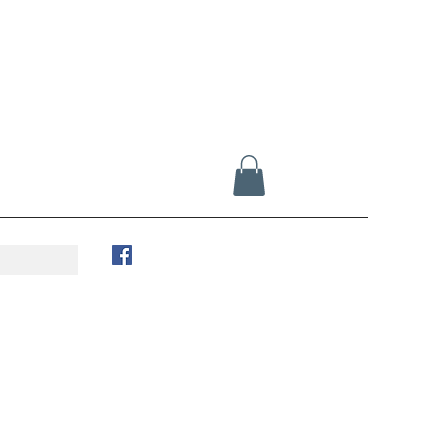
Get In Touch