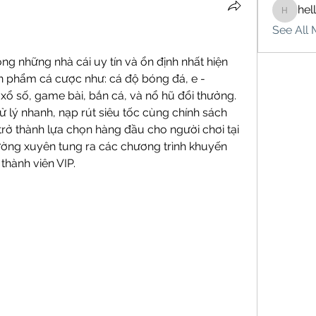
hel
hello75
See All 
ong những nhà cái uy tín và ổn định nhất hiện 
 phẩm cá cược như: cá độ bóng đá, e - 
u, xổ số, game bài, bắn cá, và nổ hũ đổi thưởng. 
ử lý nhanh, nạp rút siêu tốc cùng chính sách 
rở thành lựa chọn hàng đầu cho người chơi tại 
ường xuyên tung ra các chương trình khuyến 
thành viên VIP.