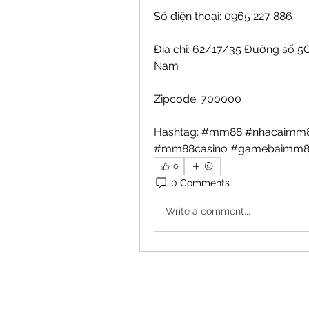
Số điện thoại: 0965 227 886
Địa chỉ: 62/17/35 Đường số 5C,
Nam
Zipcode: 700000
Hashtag: #mm88 #nhacaimm
#mm88casino #gamebaimm8
0
0 Comments
Write a comment...