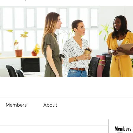
Members
About
Members