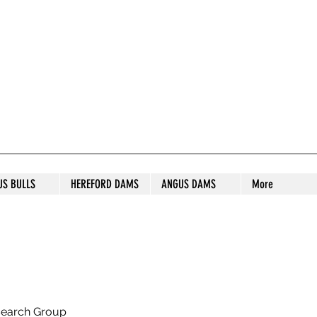
S STUD
US BULLS
HEREFORD DAMS
ANGUS DAMS
More
search Group