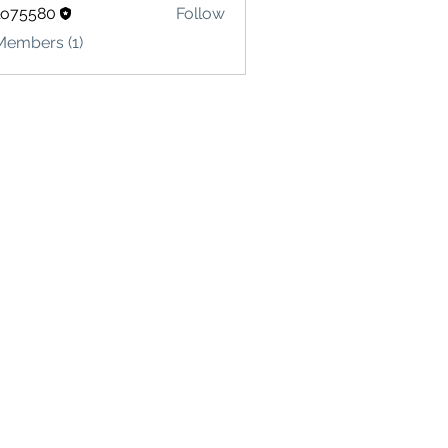
lo75580
Follow
580
Members (1)