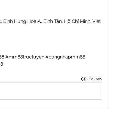
 Bình Hưng Hoà A, Bình Tân, Hồ Chí Minh, Việt 
88 #mm88tructuyen #dangnhapmm88 
8 
2 Views