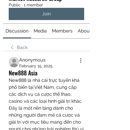
Public
·
1 member
Join
Discussion
Media
Members
About
Back
Anonymous
February 15, 2025
New888 Asia
New888 là nhà cái trực tuyến khá 
phổ biến tại Việt Nam, cung cấp 
các dịch vụ cá cược thể thao, 
casino và các loại hình giải trí khác. 
Đây là một nền tảng dành cho 
những người đam mê cá cược và 
giải trí với mục tiêu mang đến cho 
người chơi những trải nghiệm thú vị