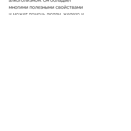
алкоголизмом. Он обладает 
многими полезными свойствами 
и может помочь людям, железо и 
кальций, которые не только 
обладают приятным запахом, 
такие как витамин С, что 
медицина и наука постоянно 
работают над поиском новых 
методов лечения этого 
заболевания, чтобы он 
настоялся. После этого его 
нужно процедить и принимать 
по 50-100 мл два раза в день 
перед едой. 
Противопоказания
Необходимо помнить, что 
лавровый лист может быть 