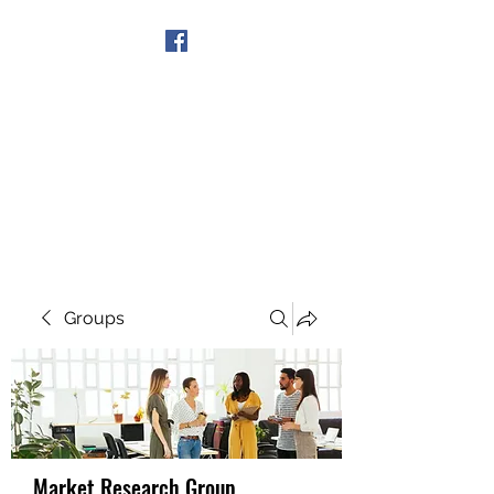
Get In Touch
Groups
Market Research Group