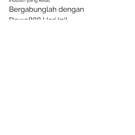
industri yang ketat.
Bergabunglah dengan 
Dewa888 Hari Ini!
Jadi, jika Anda mencari tempat 
yang menyenangkan, adil, dan 
menguntungkan untuk bermain 
slot online, tidak ada tempat yang 
lebih baik dari Dewa888. 
Bergabunglah dengan Dewa888 
hari ini dan rasakan sendiri 
keseruan dan keuntungan yang 
ditawarkannya!
Jangan lewatkan kesempatan 
untuk meraih kemenangan besar 
dan pengalaman bermain yang tak 
terlupakan hanya di Dewa888!
0
0