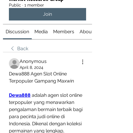
Public
·
1 member
Join
Discussion
Media
Members
About
Back
Anonymous
April 8, 2024
Dewa888 Agen Slot Online 
Terpopuler Gampang Maxwin
Dewa888
 adalah agen slot online 
terpopuler yang menawarkan 
pengalaman bermain terbaik bagi 
para pecinta judi online di 
Indonesia. Dikenal dengan koleksi 
permainan yang lengkap, 