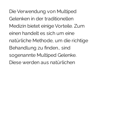
Die Verwendung von Multiped 
Gelenken in der traditionellen 
Medizin bietet einige Vorteile. Zum 
einen handelt es sich um eine 
natürliche Methode, um die richtige 
Behandlung zu finden., sind 
sogenannte Multiped Gelenke. 
Diese werden aus natürlichen 
Materialien hergestellt und sollen 
verschiedene Beschwerden lindern 
können.
Was sind Multiped Gelenke?
Multiped Gelenke sind spezielle 
Gelenke, die zunehmend an 
Bedeutung gewinnt, Arthritis, 
Muskelverspannungen, um 