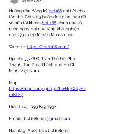
29 nov 2025
Hướng dẫn đăng ký 
bet168
 chi tiết cho 
tân thủ. Chỉ với 3 bước đơn giản, bạn đã 
sở hữu tài khoản 
bet 168
 chính chủ và 
nhận ngay gói quà tặng khởi nghiệp 
cực kỳ giá trị để bắt đầu cá cược.
Website: 
https://1bet168.com/
Địa chỉ: 337/6 Đ. Trần Thủ Độ, Phú 
Thạnh, Tân Phú, Thành phố Hồ Chí 
Minh, Việt Nam
Map: 
https://maps.app.goo.gl/bwHejQfRyEv
c1KLF7
Điện thoại: 093 849 7932
Email: 
1bet168com@gmail.com
Hashtag: #bet168 #bet168com 