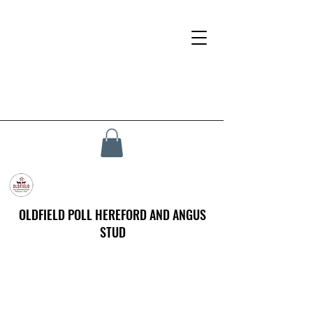
OLDFIELD POLL HEREFORD AND ANGUS
STUD