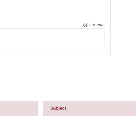
2 Views