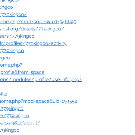
kingco
/779kingco/
/home.php?mod=space&uid=546695
-list.org/details/779kingco/
users/779kingco
.fr/profiles/779kingco/activity
/779kingco
ingco
home.php?
rofile&from=space
oops/modules/profile/userinfo.php?
file
/home.php?mod=space&uid=193552
/779kingco
er/779kingco
894393811/about/
79kingco