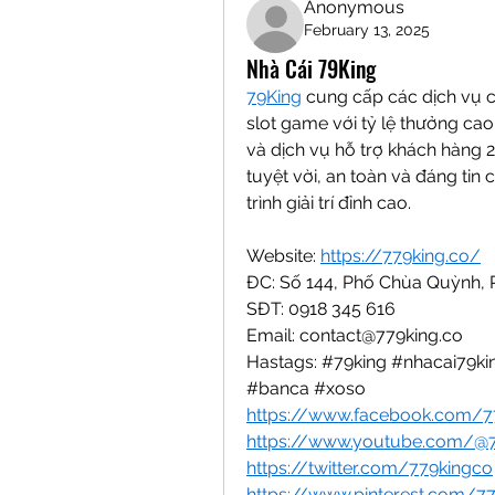
Anonymous
February 13, 2025
Nhà Cái 79King
79King
 cung cấp các dịch vụ c
slot game với tỷ lệ thưởng cao 
và dịch vụ hỗ trợ khách hàng 
tuyệt vời, an toàn và đáng tin
trình giải trí đỉnh cao.
Website: 
https://779king.co/
ĐC: Số 144, Phố Chùa Quỳnh, 
SĐT: 0918 345 616
Email: 
contact@779king.co
Hastags: #79king #nhacai79ki
#banca #xoso
https://www.facebook.com/7
https://www.youtube.com/@
https://twitter.com/779kingco
https://www.pinterest.com/7