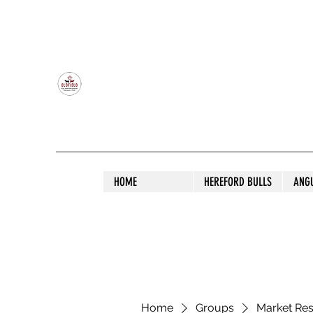
OLDFIELD POLL HEREFORD AND ANGU
HOME
HEREFORD BULLS
ANG
Home
Groups
Market Re