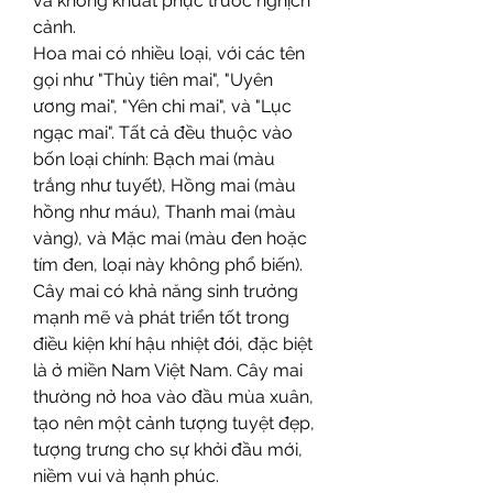
và không khuất phục trước nghịch 
cảnh.
Hoa mai có nhiều loại, với các tên 
gọi như "Thủy tiên mai", "Uyên 
ương mai", "Yên chi mai", và "Lục 
ngạc mai". Tất cả đều thuộc vào 
bốn loại chính: Bạch mai (màu 
trắng như tuyết), Hồng mai (màu 
hồng như máu), Thanh mai (màu 
vàng), và Mặc mai (màu đen hoặc 
tím đen, loại này không phổ biến).
Cây mai có khả năng sinh trưởng 
mạnh mẽ và phát triển tốt trong 
điều kiện khí hậu nhiệt đới, đặc biệt 
là ở miền Nam Việt Nam. Cây mai 
thường nở hoa vào đầu mùa xuân, 
tạo nên một cảnh tượng tuyệt đẹp, 
tượng trưng cho sự khởi đầu mới, 
niềm vui và hạnh phúc.