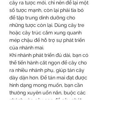
cây ra tược mới, chỉ nên để lại một 
số tược mạnh, còn lại phải tỉa bỏ 
để tập trung dinh dưỡng cho 
những tược còn lại. Dùng cây tre 
hoặc cây trúc cắm xung quanh 
mép chậu để hỗ trợ sự phát triển 
của nhánh mai.
Khi nhánh phát triển đủ dài, bạn có 
thể tiến hành cắt ngọn để cây cho 
ra nhiều nhánh phụ, giúp tán cây 
dày dặn hơn. Để tán mai đạt được 
hình dạng mong muốn, bạn cần 
thường xuyên uốn nắn, buộc các 
nhánh vào cây cọc để cây phát 
triển theo đúng hướng.
=====>>> Xem thêm: Tìm hiểu thêm 
về 
giá mai vàng hiện nay 2022
6. Kỹ Thuật Ươm Hạt Mai Tứ 
Quý