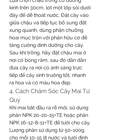
Lựa chọn chậu trồng có đường 
kính trên 30cm, lót một lớp sỏi dưới 
đáy để dễ thoát nước. Đặt cây vào 
giữa chậu và tiếp tục bổ sung đất 
xung quanh, dùng phân chuồng 
hoai mục trộn với phân hữu cơ để 
tăng cường dinh dưỡng cho cây. 
Sau khi trồng, hãy đặt chậu mai ở 
nơi có bóng râm, sau đó dần dần 
đưa cây ra nơi có ánh sáng trực 
tiếp để cây sinh trưởng tốt, nhanh 
ra hoa và có màu hoa đẹp.
4. Cách Chăm Sóc Cây Mai Tứ 
Quý
Khi mai bắt đầu ra rễ mới, sử dụng 
phân NPK 20-20-15+TE hoặc phân 
NPK 16-12-8-11+TE để tưới cho cây. 
Lượng phân sử dụng từ 50-100g 
cho mỗi 10-15 lít nước và tưới định 