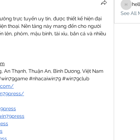
hel
hello75
See All 
ởng trực tuyến uy tín, được thiết kế hiện đại 
điện thoại. Nền tảng này mang đến cho người 
 lên, phỏm, mậu binh, tài xỉu, bắn cá và nhiều 
om
g, An Thạnh, Thuận An, Bình Dương, Việt Nam
 #win79game #nhacaiwin79 #win79club
s.com/
in79press/
79press
win79press
ress
s
ess