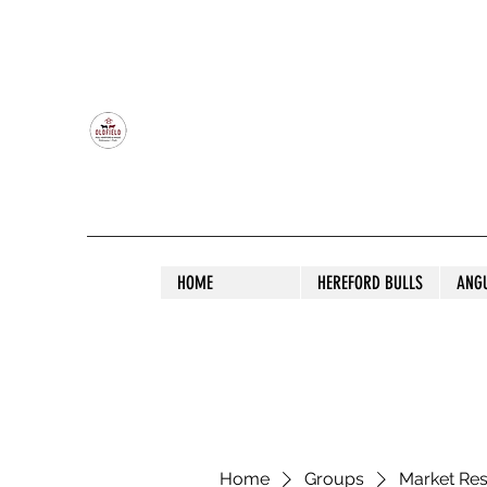
OLDFIELD POLL HEREFORD AND ANGU
HOME
HEREFORD BULLS
ANG
Home
Groups
Market Re