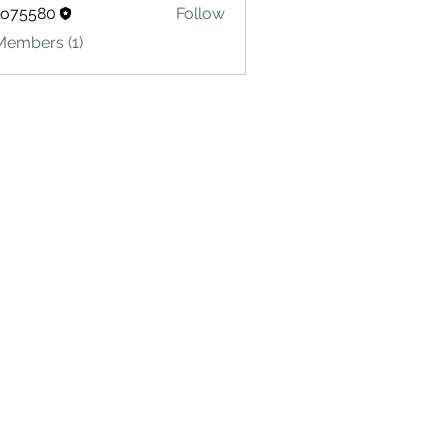
lo75580
Follow
580
Members (1)