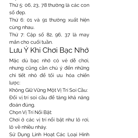
Thứ 5: 06, 23, 78 thường là các con 
số đẹp.
Thứ 6: 01 và 91 thường xuất hiện 
cùng nhau.
Thứ 7: Cặp số 82, 96, 37 là may 
mắn cho cuối tuần.
Lưu Ý Khi Chơi Bạc Nhớ
Mặc dù bạc nhớ có vẻ dễ chơi, 
nhưng cũng cần chú ý đến những 
chi tiết nhỏ để tối ưu hóa chiến 
lược:
Không Giữ Vững Một Vị Trí Soi Cầu:
Đổi vị trí soi cầu để tăng khả năng 
đoán đúng.
Chọn Vị Trí Nổi Bật:
Chơi ở các vị trí nổi bật như lô rơi, 
lô về nhiều nháy.
Sử Dụng Linh Hoạt Các Loại Hình 