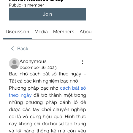
Public
·
1 member
Join
Discussion
Media
Members
About
Back
Anonymous
December 16, 2023
Bạc nhớ cách bắt số theo ngày – 
Tất cả các kinh nghiệm bạc nhớ
Phương pháp bạc nhớ 
cách bắt số 
theo ngày
 đã trở thành một trong 
những phương pháp đánh lô đề 
được các tay chơi chuyên nghiệp 
coi là vô cùng hiệu quả. Hình thức 
này không chỉ đòi hỏi sự tập trung 
và kỹ năng thống kê mà còn yêu 