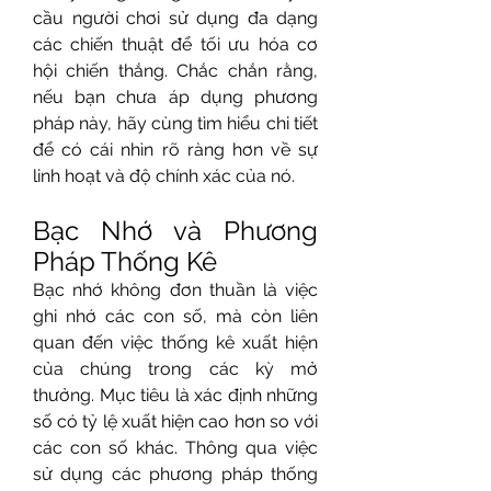
cầu người chơi sử dụng đa dạng 
các chiến thuật để tối ưu hóa cơ 
hội chiến thắng. Chắc chắn rằng, 
nếu bạn chưa áp dụng phương 
pháp này, hãy cùng tìm hiểu chi tiết 
để có cái nhìn rõ ràng hơn về sự 
linh hoạt và độ chính xác của nó.
Bạc Nhớ và Phương 
Pháp Thống Kê
Bạc nhớ không đơn thuần là việc 
ghi nhớ các con số, mà còn liên 
quan đến việc thống kê xuất hiện 
của chúng trong các kỳ mở 
thưởng. Mục tiêu là xác định những 
số có tỷ lệ xuất hiện cao hơn so với 
các con số khác. Thông qua việc 
sử dụng các phương pháp thống 