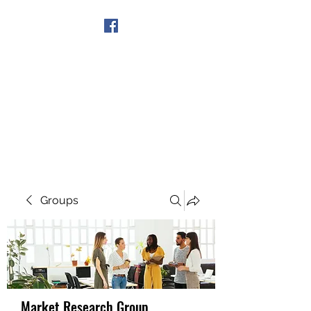
Get In Touch
Groups
Market Research Group