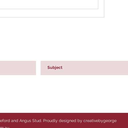
reford and Angus Stud. Proudly designed by creativebygeorge
om.au