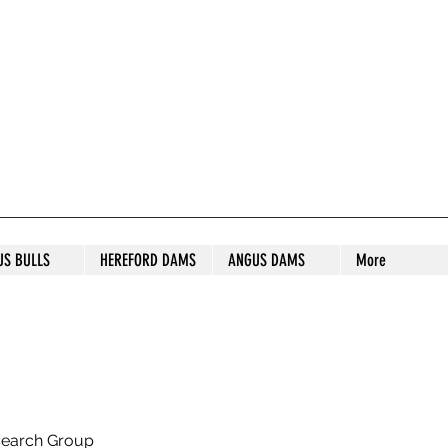
S STUD
US BULLS
HEREFORD DAMS
ANGUS DAMS
More
search Group