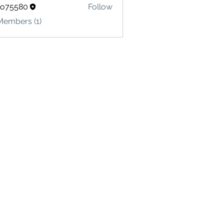
lo75580
Follow
580
Members (1)