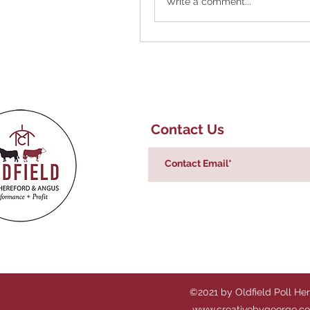
Write a comment...
Contact Us
©2021 by Oldfield Poll He
www.creativebygeorge.c