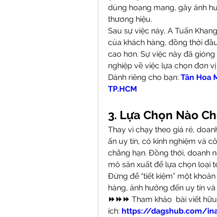
dùng hoang mang, gây ảnh hưở
thương hiệu.
Sau sự việc này, A Tuấn Khang 
của khách hàng, đồng thời đầu
cao hơn. Sự việc này đã gióng
nghiệp về việc lựa chọn đơn vị 
Dành riêng cho bạn: 
Tân Hoa M
TP.HCM
3. Lựa Chọn Nào C
Thay vì chạy theo giá rẻ, doan
ấn uy tín, có kinh nghiệm và c
chẳng hạn. Đồng thời, doanh n
mô sản xuất để lựa chọn loại 
Đừng để “tiết kiệm” một khoản
hàng, ảnh hưởng đến uy tín và
⏩⏩⏩ 
Tham khảo  bài viết hữu 
ích: 
https://dagshub.com/i