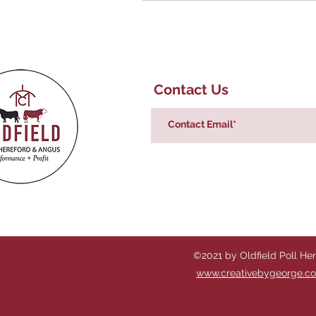
Contact Us
©2021 by Oldfield Poll He
www.creativebygeorge.c