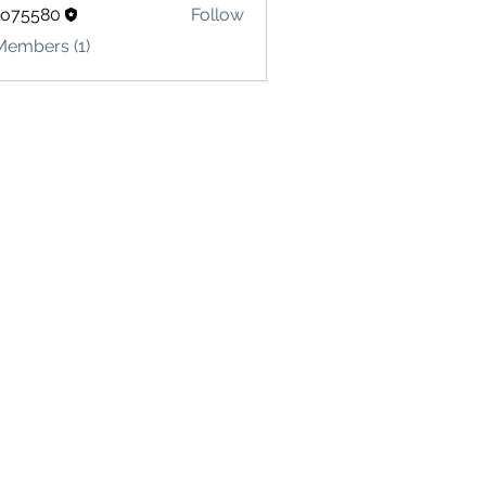
lo75580
Follow
580
Members (1)