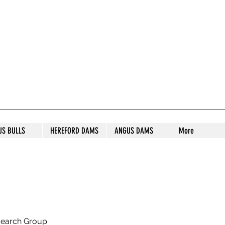
S STUD
US BULLS
HEREFORD DAMS
ANGUS DAMS
More
search Group