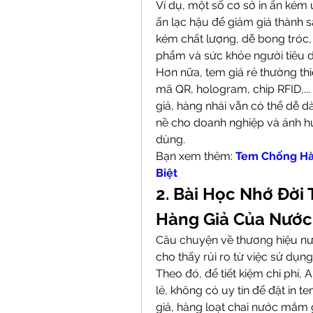
Ví dụ, một số cơ sở in ấn kém u
ấn lạc hậu để giảm giá thành 
kém chất lượng, dễ bong tróc, 
phẩm và sức khỏe người tiêu dù
Hơn nữa, tem giá rẻ thường th
mã QR, hologram, chip RFID,...
giả, hàng nhái vẫn có thể dễ dà
nề cho doanh nghiệp và ảnh hư
dùng.
Bạn xem thêm: 
Tem Chống Hàn
Biệt
2. Bài Học Nhớ Đời
Hàng Giả Của Nướ
Câu chuyện về thương hiệu nư
cho thấy rủi ro từ việc sử dụng
Theo đó, để tiết kiệm chi phí,
lẻ, không có uy tín để đặt in 
giả, hàng loạt chai nước mắm gi