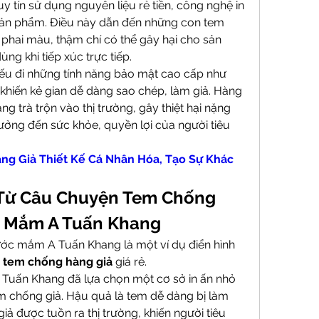
y tín sử dụng nguyên liệu rẻ tiền, công nghệ in 
sản phẩm. Điều này dẫn đến những con tem 
phai màu, thậm chí có thể gây hại cho sản 
ng khi tiếp xúc trực tiếp.
iếu đi những tính năng bảo mật cao cấp như 
 khiến kẻ gian dễ dàng sao chép, làm giả. Hàng 
ng trà trộn vào thị trường, gây thiệt hại nặng 
ởng đến sức khỏe, quyền lợi của người tiêu 
g Giả Thiết Kế Cá Nhân Hóa, Tạo Sự Khác 
 Từ Câu Chuyện Tem Chống 
c Mắm A Tuấn Khang
ớc mắm A Tuấn Khang là một ví dụ điển hình 
 
tem chống hàng giả
 giá rẻ.
 A Tuấn Khang đã lựa chọn một cơ sở in ấn nhỏ 
tem chống giả. Hậu quả là tem dễ dàng bị làm 
ả được tuồn ra thị trường, khiến người tiêu 