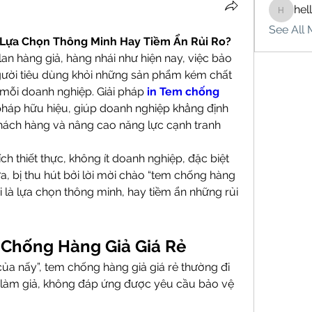
hel
hello75
See All 
 Lựa Chọn Thông Minh Hay Tiềm Ẩn Rủi Ro?
lan hàng giả, hàng nhái như hiện nay, việc bảo 
gười tiêu dùng khỏi những sản phẩm kém chất 
 mỗi doanh nghiệp. Giải pháp 
in Tem chống 
 pháp hữu hiệu, giúp doanh nghiệp khẳng định 
khách hàng và nâng cao năng lực cạnh tranh 
ch thiết thực, không ít doanh nghiệp, đặc biệt 
, bị thu hút bởi lời mời chào “tem chống hàng 
ải là lựa chọn thông minh, hay tiềm ẩn những rủi 
m Chống Hàng Giả Giá Rẻ
 của nấy”, tem chống hàng giả giá rẻ thường đi 
 làm giả, không đáp ứng được yêu cầu bảo vệ 