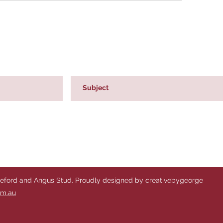
reford and Angus Stud. Proudly designed by creativebygeorge
om.au