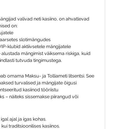
ngijad valivad neti kasiino, on ahvatlevad 
ised on:
tujatele
aarsetes slotimängudes
 VIP-klubid aktiivsetele mängijatele
lustada mängimist väiksema riskiga, kuid 
ndlasti tutvuda tingimustega.
eab omama Maksu- ja Tolliameti litsentsi. See 
ksed turvalised ja mängijate õigusi 
ntseeritud kasiinod tööriistu 
s – näiteks sissemakse piirangud või 
gal ajal ja igas kohas.
kui traditsioonilises kasiinos.