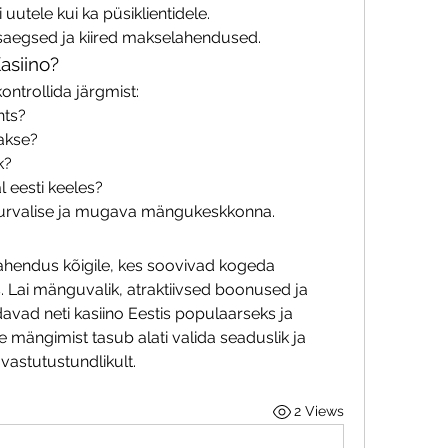
i uutele kui ka püsiklientidele.
saegsed ja kiired makselahendused.
asiino?
ontrollida järgmist:
nts?
takse?
k?
l eesti keeles?
 turvalise ja mugava mängukeskkonna.
ahendus kõigile, kes soovivad kogeda 
. Lai mänguvalik, atraktiivsed boonused ja 
avad neti kasiino Eestis populaarseks ja 
 mängimist tasub alati valida seaduslik ja 
vastutustundlikult.
2 Views