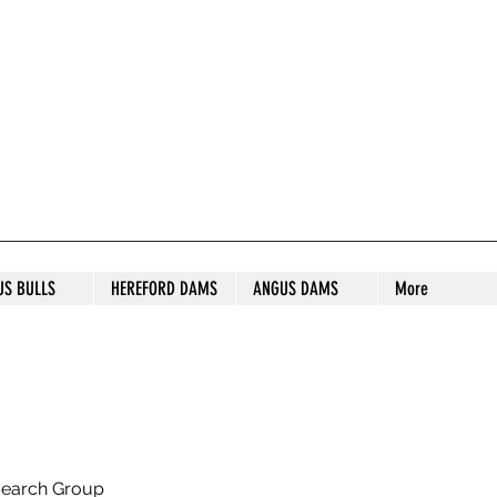
S STUD
US BULLS
HEREFORD DAMS
ANGUS DAMS
More
search Group