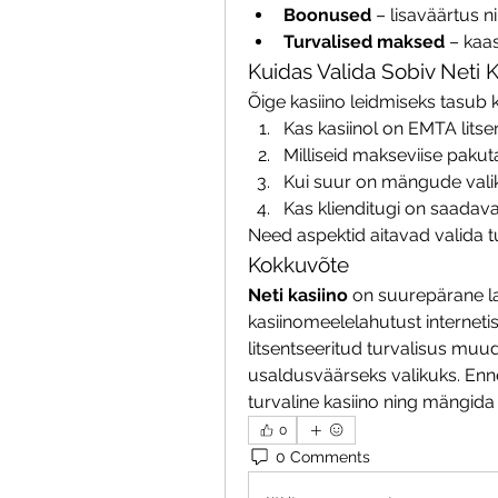
Boonused
 – lisaväärtus ni
Turvalised maksed
 – kaa
Kuidas Valida Sobiv Neti K
Õige kasiino leidmiseks tasub k
Kas kasiinol on EMTA litse
Milliseid makseviise paku
Kui suur on mängude vali
Kas klienditugi on saadava
Need aspektid aitavad valida
Kokkuvõte
Neti kasiino
 on suurepärane l
kasiinomeelelahutust internetis
litsentseeritud turvalisus muud
usaldusväärseks valikuks. Enne
turvaline kasiino ning mängida 
0
0 Comments