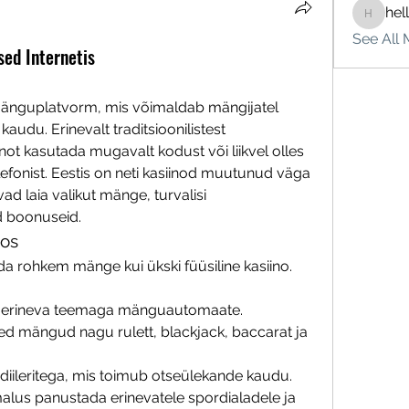
hel
hello75
See All 
ed Internetis
änguplatvorm, mis võimaldab mängijatel 
audu. Erinevalt traditsioonilistest 
ot kasutada mugavalt kodust või liikvel olles 
elefonist. Eestis on neti kasiinod muutunud väga 
d laia valikut mänge, turvalisi 
d boonuseid.
nos
 rohkem mänge kui ükski füüsiline kasiino. 
d erineva teemaga mänguautomaate.
ised mängud nagu rulett, blackjack, baccarat ja 
diileritega, mis toimub otseülekande kaudu.
malus panustada erinevatele spordialadele ja 