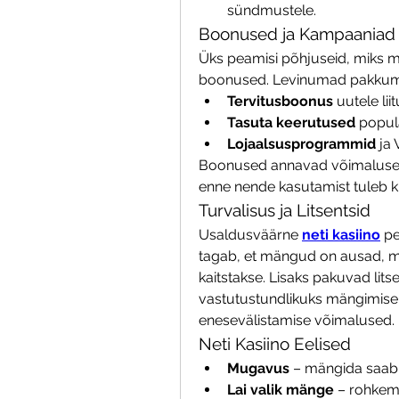
sündmustele.
Boonused ja Kampaaniad
Üks peamisi põhjuseid, miks mä
boonused. Levinumad pakkum
Tervitusboonus
 uutele lii
Tasuta keerutused
 popul
Lojaalsusprogrammid
 ja
Boonused annavad võimaluse a
enne nende kasutamist tuleb ki
Turvalisus ja Litsentsid
Usaldusväärne 
neti kasiino
 p
tagab, et mängud on ausad, ma
kaitstakse. Lisaks pakuvad litse
vastutustundlikuks mängimisek
enesevälistamise võimalused.
Neti Kasiino Eelised
Mugavus
 – mängida saab i
Lai valik mänge
 – rohkem 