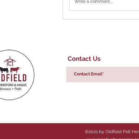
Write a comment...
Contact Us
©2021 by Oldfield Poll He