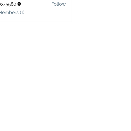
lo75580
Follow
580
Members (1)