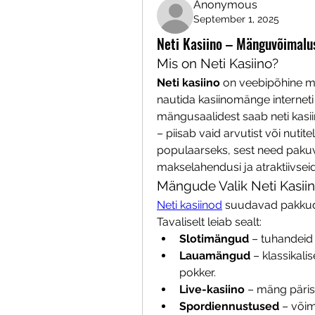
Anonymous
September 1, 2025
Neti Kasiino – Mänguvõimalus
Mis on Neti Kasiino?
Neti kasiino
 on veebipõhine m
nautida kasiinomänge interneti k
mängusaalidest saab neti kasiin
– piisab vaid arvutist või nutit
populaarseks, sest need pakuva
makselahendusi ja atraktiivsei
Mängude Valik Neti Kasii
Neti kasiinod
 suudavad pakkuda
Tavaliselt leiab sealt:
Slotimängud
 – tuhandei
Lauamängud
 – klassikal
pokker.
Live-kasiino
 – mäng päris
Spordiennustused
 – või