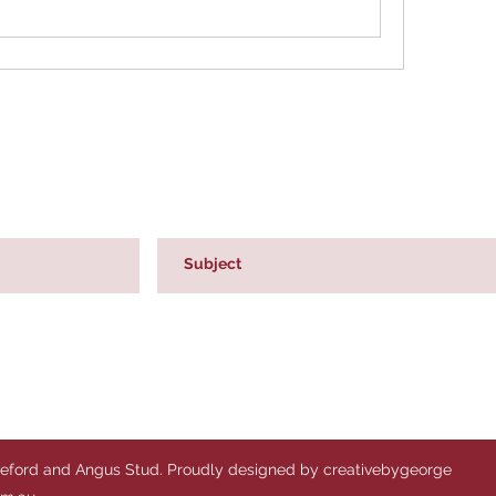
reford and Angus Stud. Proudly designed by creativebygeorge