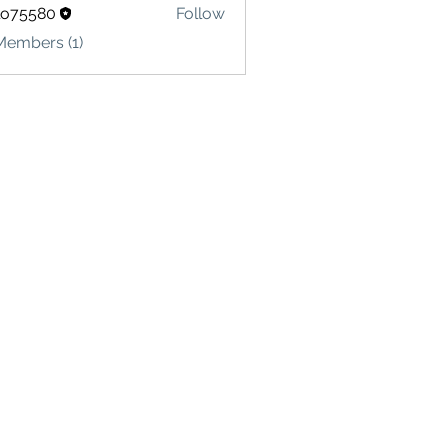
lo75580
Follow
580
Members (1)