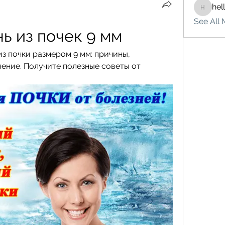
hel
hello75
See All 
ь из почек 9 мм
из почки размером 9 мм: причины, 
ение. Получите полезные советы от 