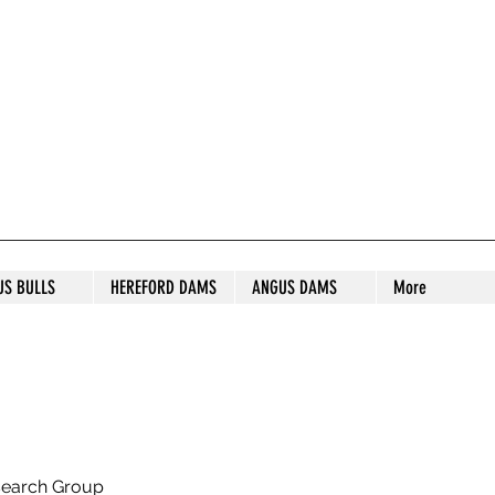
S STUD
US BULLS
HEREFORD DAMS
ANGUS DAMS
More
search Group