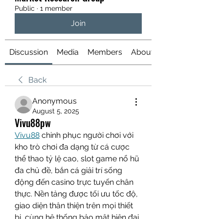
Public
·
1 member
Join
Discussion
Media
Members
About
Back
Anonymous
August 5, 2025
Vivu88pw
Vivu88
 chinh phục người chơi với 
kho trò chơi đa dạng từ cá cược 
thể thao tỷ lệ cao, slot game nổ hũ 
đa chủ đề, bắn cá giải trí sống 
động đến casino trực tuyến chân 
thực. Nền tảng được tối ưu tốc độ, 
giao diện thân thiện trên mọi thiết 
bị, cùng hệ thống bảo mật hiện đại 