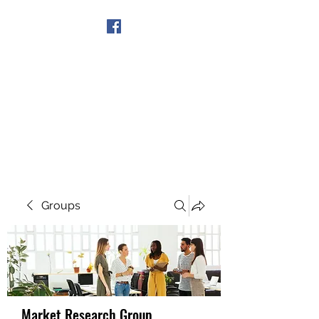
Get In Touch
Groups
Market Research Group