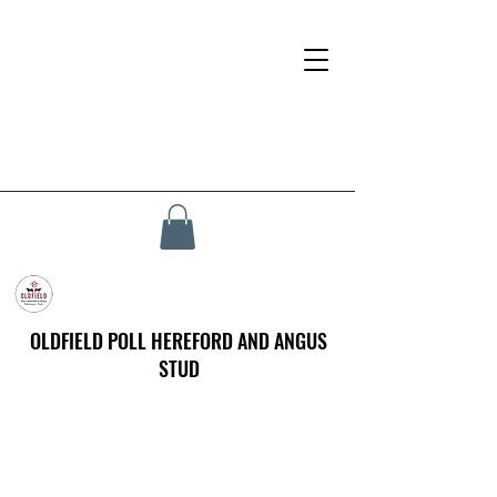
OLDFIELD POLL HEREFORD AND ANGUS
STUD