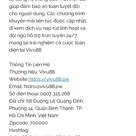
giúp đảm bảo an toàn tuyệt đối 
cho người dùng. Các chương trình 
khuyến mãi liên tục được cập nhật, 
đi kèm dịch vụ nạp rút linh hoạt và 
đội ngũ hỗ trợ trực tuyến 24/7, 
mang lại trải nghiệm cá cược toàn 
diện tại Vivu88.
Thông Tin Liên Hệ:
Thương hiệu: Vivu88
Website:
https://vivu88.pw
Email: 
hotro@vivu88.pw
Số điện thoại: 0907 315 268
Địa chỉ: 68 Đường Lê Quang Định, 
Phường 14, Quận Bình Thạnh, TP. 
Hồ Chí Minh, Việt Nam
Zipcode: 700000
Hashtag: