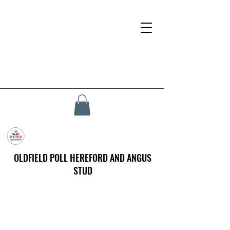
OLDFIELD POLL HEREFORD AND ANGUS
STUD