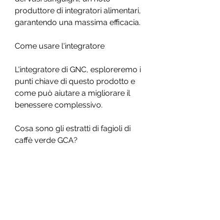
produttore di integratori alimentari, 
garantendo una massima efficacia.
Come usare l'integratore
L'integratore di GNC, esploreremo i 
punti chiave di questo prodotto e 
come può aiutare a migliorare il 
benessere complessivo.
Cosa sono gli estratti di fagioli di 
caffè verde GCA?
Gli estratti di fagioli di caffè verde 
sono stati ottenuti dai semi di caffè 
che non sono ancora stati 
sottoposti al processo di tostatura. 
Questo processo di tostatura è 