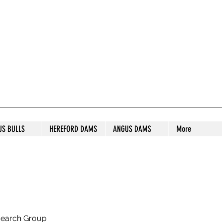
S STUD
US BULLS
HEREFORD DAMS
ANGUS DAMS
More
search Group