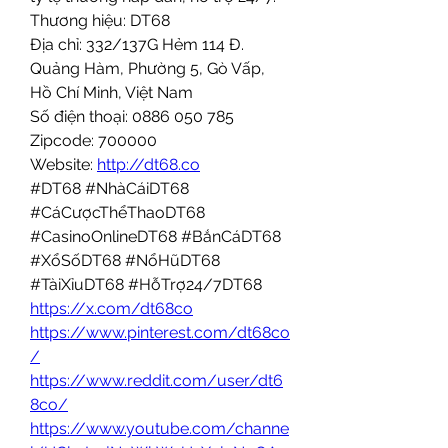
Thương hiệu: DT68
Địa chỉ: 332/137G Hẻm 114 Đ. 
Quảng Hàm, Phường 5, Gò Vấp, 
Hồ Chí Minh, Việt Nam
Số điện thoại: 0886 050 785
Zipcode: 700000
Website: 
http://dt68.co
#DT68 #NhàCáiDT68 
#CáCượcThểThaoDT68 
#CasinoOnlineDT68 #BắnCáDT68 
#XổSốDT68 #NổHũDT68 
#TàiXỉuDT68 #HỗTrợ24/7DT68
https://x.com/dt68co
https://www.pinterest.com/dt68co
/
https://www.reddit.com/user/dt6
8co/
https://www.youtube.com/channe