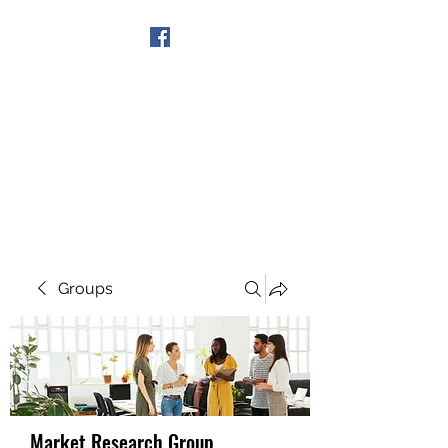
Get In Touch
Groups
Market Research Group