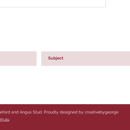
reford and Angus Stud. Proudly designed by creativebygeorge
om.au