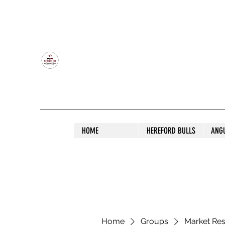
OLDFIELD POLL HEREFORD AND ANGU
HOME
HEREFORD BULLS
ANG
Home
Groups
Market Re