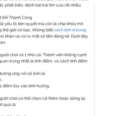
 phát triển, đánh bại trái tim của rất nhiều 
ết Để Thành Công
là yếu tố tiên quyết mà còn là chìa khóa mở 
thế giới cờ bạc. Không biết 
cách tính xì trong 
hó khăn và rủi ro mất số tiền đáng kể. Dưới đây 
ản:
người chơi và 1 nhà cái. Thành viên không cạnh 
quan trọng nhất là tính điểm, và cách tính điểm 
tương ứng với số trên lá.
m.
 11 điểm tùy vào tình huống.
 người chơi có thể chọn rút thêm hoặc dừng lại 
t quá 21.