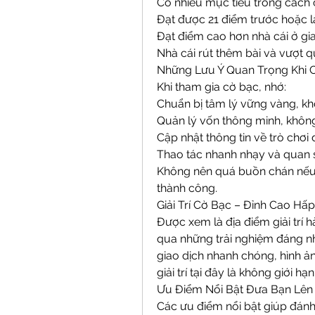
Có nhiều mục tiêu trong cách 
Đạt được 21 điểm trước hoặc l
Đạt điểm cao hơn nhà cái ở gi
Nhà cái rút thêm bài và vượt q
Những Lưu Ý Quan Trọng Khi C
Khi tham gia cờ bạc, nhớ:
Chuẩn bị tâm lý vững vàng, k
Quản lý vốn thông minh, khôn
Cập nhật thông tin về trò chơi 
Thao tác nhanh nhạy và quan sá
Không nên quá buồn chán nếu gặ
thành công.
Giải Trí Cờ Bạc – Đỉnh Cao Hấ
Được xem là địa điểm giải trí 
qua những trải nghiệm đáng nh
giao dịch nhanh chóng, hình ả
giải trí tại đây là không giới hạn
Ưu Điểm Nổi Bật Đưa Bạn Lên
Các ưu điểm nổi bật giúp đánh