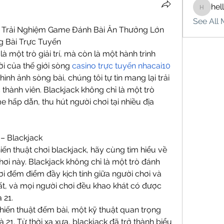
hel
hello75
See All 
k: Trải Nghiệm Game Đánh Bài Ăn Thưởng Lớn
g Bài Trực Tuyến
à một trò giải trí, mà còn là một hành trình 
i của thế giới sòng 
casino trực tuyến nhacai10
ình ảnh sòng bài, chúng tôi tự tin mang lại trải 
thành viên. Blackjack không chỉ là một trò 
 hấp dẫn, thu hút người chơi tại nhiều địa 
– Blackjack
ến thuật chơi blackjack, hãy cùng tìm hiểu về 
hơi này. Blackjack không chỉ là một trò đánh 
ơi đếm điểm đầy kịch tính giữa người chơi và 
hất, và mọi người chơi đều khao khát có được 
 21.
hiến thuật đếm bài, một kỹ thuật quan trọng 
 21. Từ thời xa xưa, blackjack đã trở thành biểu 