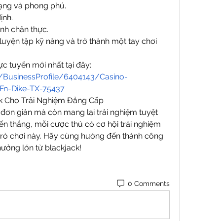
ạng và phong phú.
ịnh.
nh chân thực.
, luyện tập kỹ năng và trở thành một tay chơi 
>> Cập nhật thông tin casino trực tuyến mới nhất tại đây: 
m/BusinessProfile/6404143/Casino-
n-Dike-TX-75437
ck Cho Trải Nghiệm Đẳng Cấp
đơn giản mà còn mang lại trải nghiệm tuyệt 
ến thắng, mỗi cược thủ có cơ hội trải nghiệm 
rò chơi này. Hãy cùng hướng đến thành công 
hưởng lớn từ blackjack!
0 Comments