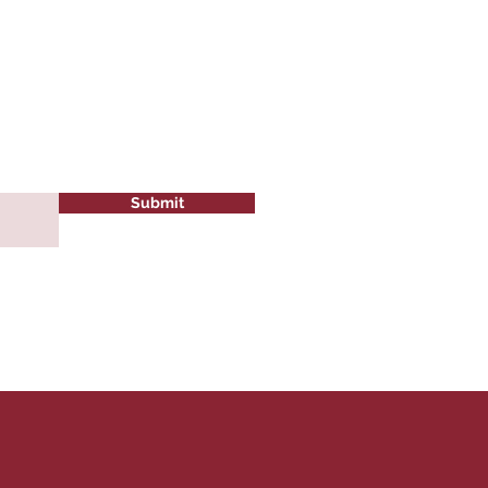
Submit