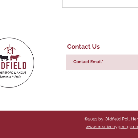
Contact Us
©2021 by Oldfield Poll He
www.creativebygeorge.c