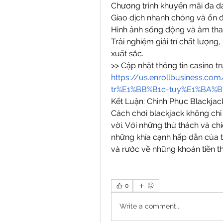
Chương trình khuyến mãi đa d
Giao dịch nhanh chóng và ổn đ
Hình ảnh sống động và âm tha
Trải nghiệm giải trí chất lượng
xuất sắc.
https://us.enrollbusiness.co
tr%E1%BB%B1c-tuy%E1%BA%BF
Kết Luận: Chinh Phục Blackja
Cách chơi blackjack không chỉ 
vời. Với những thử thách và chi
những khía cạnh hấp dẫn của t
và rước về những khoản tiền t
0
Write a comment...